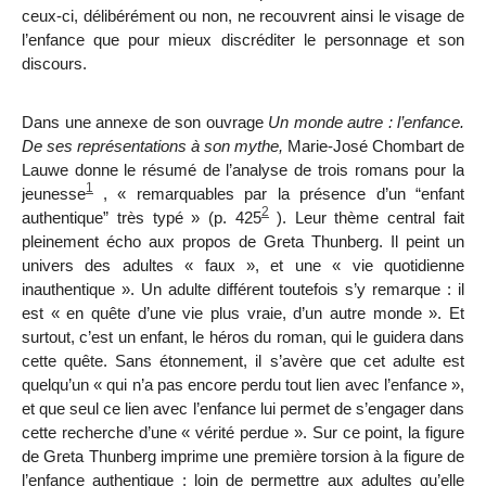
ceux-ci, délibérément ou non, ne recouvrent ainsi le visage de
l’enfance que pour mieux discréditer le personnage et son
discours.
Dans une annexe de son ouvrage
Un monde autre : l’enfance.
De ses représentations à son mythe,
Marie-José Chombart de
Lauwe donne le résumé de l’analyse de trois romans pour la
1
jeunesse
, « remarquables par la présence d’un “enfant
2
authentique” très typé » (p. 425
). Leur thème central fait
pleinement écho aux propos de Greta Thunberg. Il peint un
univers des adultes « faux », et une « vie quotidienne
inauthentique ». Un adulte différent toutefois s’y remarque : il
est « en quête d’une vie plus vraie, d’un autre monde ». Et
surtout, c’est un enfant, le héros du roman, qui le guidera dans
cette quête. Sans étonnement, il s’avère que cet adulte est
quelqu’un « qui n’a pas encore perdu tout lien avec l’enfance »,
et que seul ce lien avec l’enfance lui permet de s’engager dans
cette recherche d’une « vérité perdue ». Sur ce point, la figure
de Greta Thunberg imprime une première torsion à la figure de
l’enfance authentique : loin de permettre aux adultes qu’elle