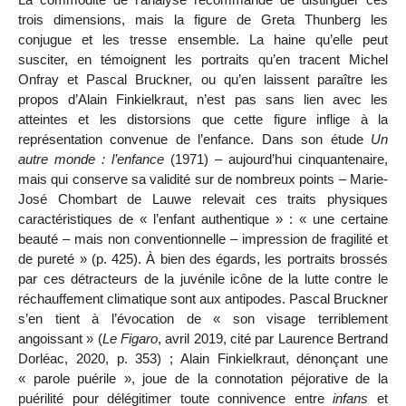
trois dimensions, mais la figure de Greta Thunberg les
conjugue et les tresse ensemble. La haine qu’elle peut
susciter, en témoignent les portraits qu’en tracent Michel
Onfray et Pascal Bruckner, ou qu’en laissent paraître les
propos d’Alain Finkielkraut, n’est pas sans lien avec les
atteintes et les distorsions que cette figure inflige à la
représentation convenue de l’enfance. Dans son étude
Un
autre monde : l’enfance
(1971) – aujourd’hui cinquantenaire,
mais qui conserve sa validité sur de nombreux points – Marie-
José Chombart de Lauwe relevait ces traits physiques
caractéristiques de « l’enfant authentique » : « une certaine
beauté – mais non conventionnelle – impression de fragilité et
de pureté » (p. 425). À bien des égards, les portraits brossés
par ces détracteurs de la juvénile icône de la lutte contre le
réchauffement climatique sont aux antipodes. Pascal Bruckner
s’en tient à l’évocation de « son visage terriblement
angoissant » (
Le Figaro
, avril 2019, cité par Laurence Bertrand
Dorléac, 2020, p. 353) ; Alain Finkielkraut, dénonçant une
« parole puérile », joue de la connotation péjorative de la
puérilité pour délégitimer toute connivence entre
infans
et