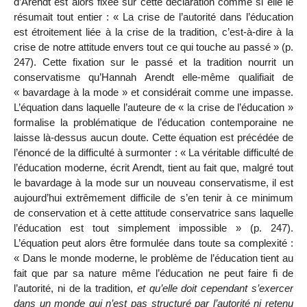
d’Arendt est alors fixée sur cette déclaration comme si elle le
résumait tout entier : « La crise de l’autorité dans l’éducation
est étroitement liée à la crise de la tradition, c’est-à-dire à la
crise de notre attitude envers tout ce qui touche au passé » (p.
247). Cette fixation sur le passé et la tradition nourrit un
conservatisme qu’Hannah Arendt elle-même qualifiait de
« bavardage à la mode » et considérait comme une impasse.
L’équation dans laquelle l’auteure de « la crise de l’éducation »
formalise la problématique de l’éducation contemporaine ne
laisse là-dessus aucun doute. Cette équation est précédée de
l’énoncé de la difficulté à surmonter : « La véritable difficulté de
l’éducation moderne, écrit Arendt, tient au fait que, malgré tout
le bavardage à la mode sur un nouveau conservatisme, il
est
aujourd’hui extrêmement difficile de s’en tenir à ce minimum
de conservation et à cette attitude conservatrice sans laquelle
l’éducation est tout simplement impossible » (p. 247).
L’équation peut alors être formulée dans toute sa complexité :
« Dans le monde moderne, le problème de l’éducation tient au
fait que par sa nature même l’éducation ne peut faire fi de
l’autorité, ni de la tradition,
et qu’elle doit cependant s’exercer
dans un monde qui n’est pas structuré par l’autorité ni retenu