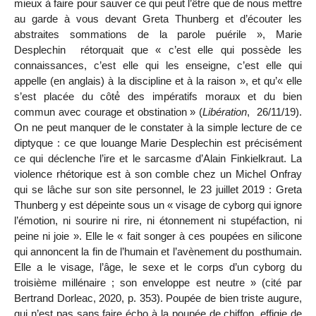
mieux à faire pour sauver ce qui peut l’être que de nous mettre
au garde à vous devant Greta Thunberg et d’écouter les
abstraites sommations de la parole puérile »,
Marie
Desplechin rétorquait que
«
c’est elle qui possède les
connaissances, c’est elle qui les enseigne, c’est elle qui
appelle (en anglais) à la discipline et à la raison
»
, et qu
’«
elle
s
’
est plac
é
e du c
ô
t
é
́ des imp
é
ratifs moraux et du bien
commun avec courage et obstination
» (
Libération
, 26/11/19).
On ne peut manquer de le constater à la simple lecture de ce
diptyque : ce que louange Marie Desplechin est précisément
ce qui déclenche l’ire et le sarcasme d’Alain Finkielkraut. La
violence rhétorique est à son comble chez un Michel Onfray
qui se lâche sur son site personnel, le 23 juillet 2019 : Greta
Thunberg y est dépeinte sous un «
visage de cyborg qui ignore
l’émotion, ni sourire ni rire, ni étonnement ni stupéfaction, ni
peine ni joie ». Elle le « fait songer à ces poupées en silicone
qui annoncent la fin de l’humain et l’avènement du posthumain.
Elle a le visage, l’âge, le sexe et le corps d’un cyborg du
troisième millénaire ; son enveloppe est neutre
» (cité par
Bertrand Dorleac, 2020, p. 353). Poupée de bien triste augure,
qui n’est pas sans faire écho à la poupée de chiffon, effigie de