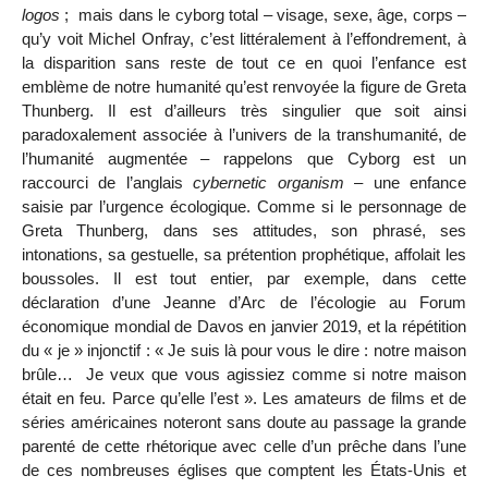
logos
; mais dans le cyborg total – visage, sexe, âge, corps –
qu’y voit Michel Onfray, c’est littéralement à l’effondrement, à
la disparition sans reste de tout ce en quoi l’enfance est
emblème de notre humanité qu’est renvoyée la figure de Greta
Thunberg. Il est d’ailleurs très singulier que soit ainsi
paradoxalement associée à l’univers de la transhumanité, de
l’humanité augmentée – rappelons
que Cyborg est un
raccourci de l’anglais
cybernetic organism
– une enfance
saisie par l’urgence écologique. Comme si le personnage de
Greta Thunberg, dans ses attitudes, son phrasé, ses
intonations, sa gestuelle, sa prétention prophétique, affolait les
boussoles. Il est tout entier, par exemple, dans cette
déclaration d’une Jeanne d’Arc de l’écologie au Forum
économique mondial de Davos en janvier 2019, et la répétition
du « je » injonctif : «
Je suis là pour vous le dire : notre maison
brûle… Je veux que vous agissiez comme si notre maison
était en feu. Parce qu’elle l’est
». Les amateurs de films et de
séries américaines noteront sans doute au passage la grande
parenté de cette rhétorique avec celle d’un prêche dans l’une
de ces nombreuses églises que comptent les États-Unis et