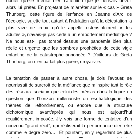
douter qu’elle méritât bien l’attention que je pensais devoir
alors lui prêter. En projetant de m’arrêter sur le « cas » Greta
Thunberg
, cette figure de l’enfance en Jeanne d’Arc de
l’écologie, sujette tout autant à l’adulation qu’à la détestation la
plus vive de ceux qu’elle appelle ostensiblement « les
adultes »,
n’avais-je pas cédé à un emportement médiatique ?
Ne nous est-il pas tombé dessus une pandémie bien plus
réelle et urgente que les sombres prophéties de
cette vigie
enfantine de la catastrophe annoncée ?
D’ailleurs de Greta
Thunberg, on n’en parlait plus guère, croyais-je.
La tentation de passer à autre chose, je dois l’avouer, se
nourrissait de surcroît de la méfiance que m’inspire tant le rôle
des réseaux sociaux que celui des médias dans la figure en
question que l’horizon millénariste ou eschatologique des
thèmes de l’effondrement, ou encore que la structure
dichotomique avant/après qui nous est aujourd’hui
régulièrement imposée. J’y vois une forme de tentative d’un
nouveau “grand récit”, qui réaliserait la performance d’en être
comme le degré zéro… Et pourtant, en y regardant de plus