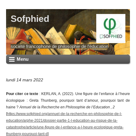
Sofphied
société francophone de philosophie de l’éducation
Menu
lundi 14 mars 2022
Pour citer ce texte
: KERLAN, A. (2022). Une figure de l’enfance à l’heure
écologique : Greta Thunberg, pourquoi tant d’amour, pourquoi tant de
haine ?
Annuel de la Recherche en Philosophie de l’Education , 2
[
https://www.sofphied.org/annuel-de-la-recherche-en-philosophie-de-l-
education/arphe-2021/dossier-partie-1-l-education-au-risque-de-la-
catastrophe/article/une-figure-de-l-enfance-a-l-heure-ecologique-greta-
thunberg-pourquoi-tant-d
]