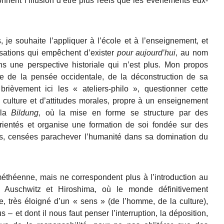
donnent l’illusion d’être plus réels que les événements eux-
, je souhaite l’appliquer à l’école et à l’enseignement, et
isations qui empêchent d’exister
pour aujourd’hui
, au nom
 une perspective historiale qui n’est plus. Mon propos
ire de la pensée occidentale, de la déconstruction de sa
rièvement ici les « ateliers-philo », questionner cette
 culture et d’attitudes morales, propre à
un enseignement
 la
Bildung
,
où
la
mise en forme se
structure par des
rientés
et organise une
formation de soi fondée sur des
ues, censées parachever l’humanité dans sa domination du
méthéenne, mais ne correspondent plus à l’introduction au
s Auschwitz et Hiroshima, où le monde définitivement
 très éloigné d’un « sens » (de l’homme, de la culture),
– et dont il nous faut penser l’interruption, la déposition,