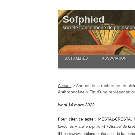
Sofphied
société francophone de philosoph
ACTUALITÉS
ASSOCIATION
Accueil
>
Annuel de la recherche en phil
Anthropocène
>
Fin d’une représentatio
lundi 14 mars 2022
Pour citer ce texte
: MESTAL-CRESTA, M.. 
(avec les « ateliers-philo ») ?
Annuel de la R
[
https://www.sofphied.org/annuel-de-la-reche