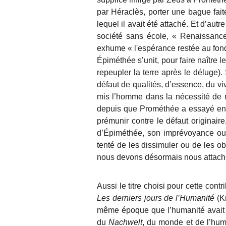
par Héraclès, porter une bague fait
lequel il avait été attaché
. E
t d’autre
société sans école
, « Renaissanc
exhume
« l'espérance restée au fon
Épiméthée
s’unit, pour faire naître
repeupler la terre après le déluge)
.
défaut de qualités, d’essence, du v
mis l’homme dans la nécessité de m
depuis que Prométhée a essayé en v
prémunir contre le défaut originair
d’Épiméthée, son imprévoyance ou
tenté de les dissimuler ou de les obli
nous devons désormais nous attach
Aussi le titre choisi
pour cette contr
Les derniers jours de l’Humanité
(K
même époque que l’humanité avait 
du
Nachwelt
, du monde et de l’hum