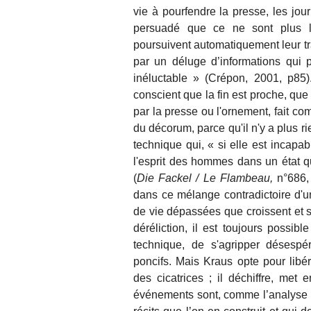
vie à pourfendre la presse, les jou
persuadé que ce ne sont plus l
poursuivent automatiquement leur tr
par un déluge d’informations qui
inéluctable » (Crépon, 2001, p85
conscient que la fin est proche, que l
par la presse ou l'ornement, fait comm
du décorum, parce qu'il n'y a plus r
technique qui, « si elle est incapa
l'esprit des hommes dans un état 
(
Die Fackel / Le Flambeau,
n°686,
dans ce mélange contradictoire d'u
de vie dépassées que croissent et s
déréliction, il est toujours possib
technique, de s'agripper désesp
poncifs. Mais Kraus opte pour lib
des cicatrices ; il déchiffre, met
événements sont, comme l’analyse J