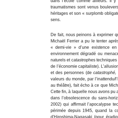
dans l’école comme ailleurs. Il y
traumatismes sont venus bouleverser
héritages et son « surplomb obligato
sens.
De fait, nous peinons à exprimer
Michaël Ferrier a pu le tenter apr
« demi-vie » d’une existence en 
environnement dégradé ou menacé d
naturels et catastrophes techniques 
de l’économie capitaliste). L’allusi
et des personnes (de
catastrophé,
valeurs du monde, par l’inattendu/l
au théâtre), fait écho à ce que Mic
Cette fin, à laquelle nous avons pu 
dans l’obsolescence du sans-hori
2002) qui affirmait
l’apocalypse te
périmée depuis 1945, quand la co
d'Hiroshima-Nagasaki (pour éradiq