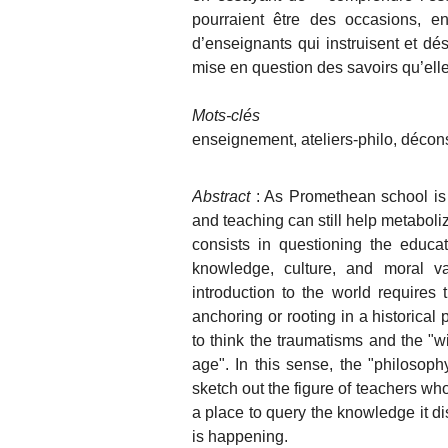
pourraient être des occasions, en
d’enseignants qui instruisent
et
dési
mise en question des savoirs qu’elle
Mots-clés
e
nseignement, ateliers-philo, décons
Abstract
: As Promethean school is l
and teaching can still help metaboli
consists in questioning the educat
knowledge, culture, and moral va
introduction to the world requires 
anchoring or rooting in a historical
to think the traumatisms and the "wi
age". In this sense, the "philosoph
sketch out the figure of teachers who
a place to query the knowledge it d
is happening.