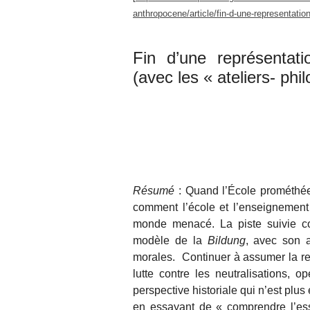
anthropocene/article/fin-d-une-representatio
Fin d’une représenta
(avec les « ateliers- phil
Résumé
: Quand l’École prométhée
comment l’école et l’enseignement 
monde menacé. La piste suivie co
modèle de la
Bildung
, avec son a
morales. Continuer à assumer la res
lutte contre les
neutralisations, o
perspective historiale qui n’est plus 
en essayant de « comprendre l’es