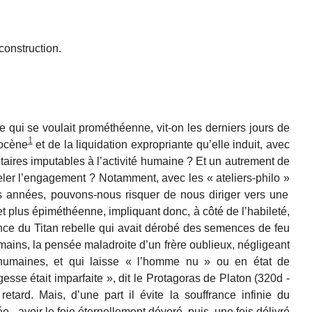
construction.
e qui se voulait prométhéenne, vit-on
les derniers jours
de
1
ocène
et de la liquidation expropriante qu’elle induit, avec
taires imputables à l’activité humaine ? Et un autrement de
uveler l’engagement ? Notamment, avec les
«
ateliers-philo
»
es années, pouvons-nous risquer de nous diriger vers une
t plus épiméthéenne, impliquant donc, à côté de l’habileté,
nce du Titan rebelle qui avait dérobé des semences de feu
mains, la pensée maladroite d’un frère oublieux
,
négligeant
 humaines
,
et qui laisse « l’homme nu » ou en état de
esse était imparfaite », dit le
Protagoras
de Platon (320d -
tard. Mais, d’une part il
évite
la souffrance infinie
du
 - avoir le foie éternellement dévoré, puis, une fois délivré