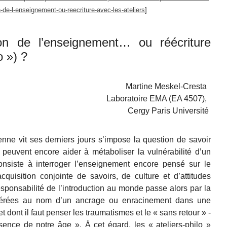
n-de-l-enseignement-ou-reecriture-avec-les-ateliers
]
tion de l’enseignement…
ou réécriture
o ») ?
Martine Meskel-Cresta
Laboratoire EMA (EA 4507),
Cergy Paris Université
nne vit ses derniers jours s’impose la question de savoir
peuvent encore aider à métaboliser la vulnérabilité d’un
nsiste à interroger l’enseignement encore pensé sur le
cquisition conjointe de savoirs, de culture et d’attitudes
ponsabilité de l’introduction au monde passe alors par la
pérées
au nom d’un ancrage ou enracinement dans une
et dont il faut penser les traumatismes et le « sans retour » -
sence de notre âge ».
À
cet égard, les « ateliers-philo »