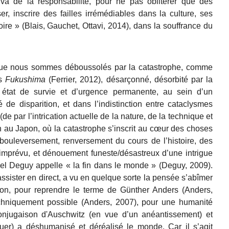
 va de la responsabilité, pour ne pas oblitérer que des
, inscrire des failles irrémédiables dans la culture, ses
ire » (
Blais, Gauchet, Ottavi, 2014)
, dans la souffrance du
 que nous sommes déboussolés par la catastrophe, comme
ès
Fukushima
(Ferrier, 2012)
,
désarçonné, désorbité
par la
état de survie et d’urgence permanente, au sein d’un
e disparition, et dans l’indistinction entre cataclysmes
(
de par l’intrication actuelle de la nature, de la technique et
on au Japon, où la catastrophe s’inscrit au cœur des choses
bouleversement, renversement du cours de l’histoire, des
’imprévu, et dénouement funeste/désastreux d’une intrigue
hel Deguy appelle « la fin dans le monde » (Deguy, 2009).
assister en direct, a vu en quelque sorte la pensée s’abîmer
zon, pour reprendre le terme
de Günther Anders (Anders,
chniquement possible (Anders, 2007)
, pour une
humanité
njugaison d'Auschwitz (en vue d’un anéantissement) et
uer) a déshumanisé et déréalisé le monde. Car il s’agit