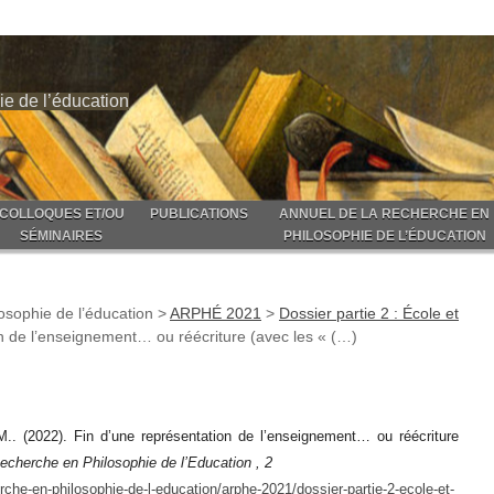
ie de l’éducation
COLLOQUES ET/OU
PUBLICATIONS
ANNUEL DE LA RECHERCHE EN
SÉMINAIRES
PHILOSOPHIE DE L’ÉDUCATION
osophie de l’éducation
>
ARPHÉ 2021
>
Dossier partie 2 : École et
n de l’enseignement… ou réécriture (avec les « (…)
(2022). Fin d’une représentation de l’enseignement… ou réécriture
echerche en Philosophie de l’Education , 2
rche-en-philosophie-de-l-education/arphe-2021/dossier-partie-2-ecole-et-