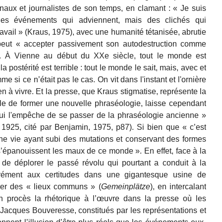
rnaux et journalistes de son temps, en clamant : « Je suis
es événements qui adviennent, mais des clichés qui
avail » (Kraus, 1975), avec une humanité tétanisée, abrutie
 peut « accepter passivement son autodestruction comme
). À Vienne au début du XXe siècle, tout le monde est
a postérité est terrible : tout le monde le sait, mais, avec et
e si ce n’était pas le cas. On vit dans l'instant et l'ornière
ien à vivre. Et la presse, que Kraus
stigmatise, représente la
ble de former une nouvelle phraséologie, laisse cependant
qui l'empêche de se passer de la phraséologie ancienne »
 1925, cité par Benjamin, 1975, p87). Si bien que « c’est
ne vie ayant subi des mutations et conservant des formes
’épanouissent les maux de ce monde ». En effet, face à la
le de déplorer le passé révolu qui pourtant a conduit à la
érément aux certitudes dans une gigantesque usine de
érer des « lieux communs » (
Gemeinplätze
), en intercalant
 en procès la rhétorique à l’œuvre dans la presse où les
acques Bouveresse, constitués par les représentations et