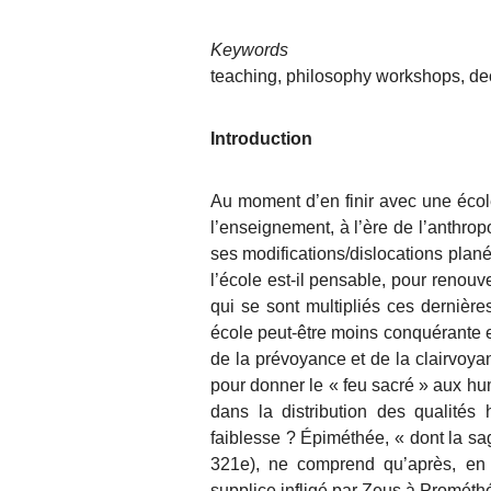
Keywords
teaching, philosophy workshops, de
Introduction
Au moment d’en finir avec une écol
l’enseignement, à l’ère de l’
a
nthrop
ses modifications/dislocations plané
l’école est-il pensable, pour reno
qui se sont multipliés ces dernièr
école peut-être moins conquérante e
de la prévoyance et de la clairvoya
pour donner le « feu sacré » aux hu
dans la distribution des qualités
faiblesse ? Épiméthée
,
« dont la sag
321e)
,
ne comprend qu’après, en re
supplice infligé par Zeus à Prométhée