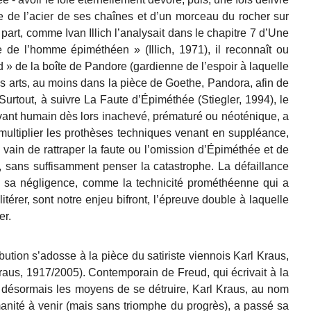
e de l’acier de ses chaînes et d’un morceau du rocher sur
 part
, comme
I
van
Illich
l’analysait
dans le chapitre 7 d’
Une
e de l’homme épiméthéen »
(Illich,
1971)
, il reconnaît ou
d » de la boîte de Pandore (
gardienne de l’espoir
à laquelle
 les arts, au moins dans la pièce de Goethe,
Pandora
,
afin de
 Surtout, à suivre
La Faute d’Épiméthée
(Stiegler, 1994), le
ivant humain dès lors inachevé, prématuré ou néoténique, a
ultiplier les prothèses techniques venant en suppléance,
ain de rattraper la faute ou l’omission d’Épiméthée et de
e, sans suffisamment penser la catastrophe.
La défaillance
 sa négligence, comme la technicité prométhéenne qui a
térer, sont notre enjeu bifront, l
’
épreuve
double
à laquelle
er.
ibution
s’adosse à la pièce du satiriste viennois Karl Kraus,
raus, 1917/2005). Contemporain de Freud, qui écrivait à la
désormais les moyens de se détruire, Karl Kraus, au nom
anité à venir (mais sans triomphe du progrès), a passé sa