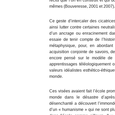
récits que l’on en construit et qui 
mêmes (Bouveresse, 2001 et 2007).
Ce geste d’intercaler des cicatrices
ainsi lutter contre certaines
neutral
d’un ancrage ou enracinement dans
essaie de tenir compte de l’histo
métaphysique, pour, en abordant b
acquisition conjointe de savoirs, de
encore pensé sur le modèle de
apprentissages
téléologiquement o
valeurs idéalistes esthético-éthiq
monde.
Ces visées avaient fait l’école pro
monde dans le
désastre d’aprè
désenchanté a découvert l’immonde,
d’un « humanisme » qui ne sont plus 