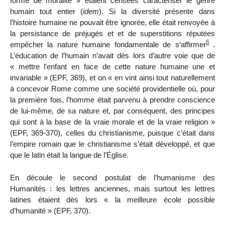
forme de moralité » étaient censées caractériser le genre
humain tout entier (
idem
). Si la diversité présente dans
l’histoire humaine ne pouvait être ignorée, elle était renvoyée à
la persistance de préjugés et et de superstitions réputées
6
empêcher la nature humaine fondamentale de s’affirmer
.
L’éducation de l’humain n’avait dès lors
d’autre voie que de
« mettre l’enfant en face de cette nature humaine une et
invariable » (EPF, 369), et on « en vint ainsi tout naturellement
à concevoir Rome comme une société providentielle où, pour
la première fois, l’homme était parvenu à prendre conscience
de lui-même, de sa nature et, par conséquent, des principes
qui sont à la base de la vraie morale et de la vraie religion »
(EPF, 369-370), celles du christianisme, puisque c’était dans
l’empire romain que le christianisme s’était développé, et que
que le latin était la langue de l’Église.
En découle le second postulat de l’humanisme des
Humanités
:
les lettres anciennes, mais surtout les lettres
latines étaient dès lors « la meilleure école possible
d’humanité » (EPF, 370).