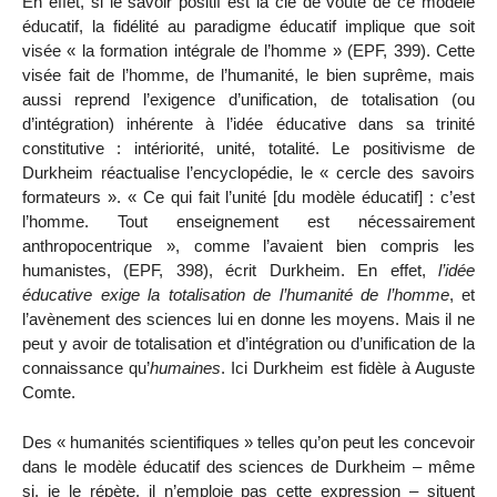
En effet, si le savoir positif est la clé de voûte de ce modèle
éducatif, la fidélité au paradigme éducatif implique que soit
visée « la formation intégrale de l’homme » (EPF, 399). Cette
visée fait de l’homme, de l’humanité, le bien suprême, mais
aussi reprend l’exigence d’unification, de totalisation (ou
d’intégration) inhérente à l’idée éducative dans sa trinité
constitutive : intériorité, unité, totalité. Le positivisme de
Durkheim réactualise l’encyclopédie, le « cercle des savoirs
formateurs ». « Ce qui fait l’unité [du modèle éducatif] : c’est
l’homme. Tout enseignement est nécessairement
anthropocentrique », comme l’avaient bien compris les
humanistes, (EPF, 398), écrit Durkheim. En effet,
l’idée
éducative exige la totalisation de l’humanité de l’homme
, et
l’avènement
des sciences lui en donne les moyens. Mais il ne
peut y avoir de totalisation et d’intégration ou d’unification de la
connaissance qu’
humaines
.
Ici Durkheim est fidèle à Auguste
Comte.
Des « humanités scientifiques » telles qu’on peut les concevoir
dans le modèle éducatif des sciences de Durkheim – même
si, je le répète, il n’emploie pas cette expression – situent