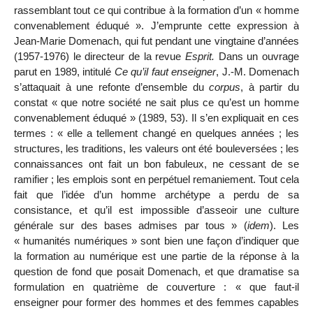
rassemblant tout ce qui contribue à la formation d’un « homme
convenablement éduqué ». J’emprunte cette expression à
Jean-Marie Domenach, qui fut pendant une vingtaine d’années
(1957-1976) le directeur de la revue
Esprit.
Dans un ouvrage
parut en 1989, intitulé
Ce qu’il faut enseigner
, J.-M. Domenach
s’attaquait à une refonte d’ensemble du
corpus
, à partir du
constat « que notre société ne sait plus ce qu’est un homme
convenablement éduqué » (1989, 53). Il s’en expliquait en ces
termes : « elle a tellement changé en quelques années ; les
structures, les traditions, les valeurs ont été bouleversées ; les
connaissances ont fait un bon fabuleux, ne cessant de se
ramifier ; les emplois sont en perpétuel remaniement. Tout cela
fait que l’idée d’un homme archétype a perdu de sa
consistance, et qu’il est impossible d’asseoir une culture
générale sur des bases admises par tous » (
idem
). Les
« humanités numériques » sont bien une façon d’indiquer que
la formation au numérique est une partie de la réponse à la
question de fond que posait Domenach, et que dramatise sa
formulation en quatrième de couverture : « que faut-il
enseigner pour former des hommes et des femmes capables