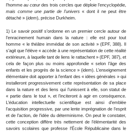
l’homme
au cœur
des trois cercles que déploie l’encyclopédie,
mais comme une partie de l’univers
« dont il ne peut être
détaché » (
idem
), précise Durkheim.
1) Le savoir positif s’ordonne en un premier cercle autour de
l’enracinement humain dans la natur
e
: elle est pour tout
homme « le théâtre immédiat de son activité » (EPF, 388). Il
s’agit que l’élève « accède à une représentation de cette réalité
extérieure, à laquelle tant de liens le rattachent » (EPF, 387), et
cela de façon plus ou moins approfondie « selon l’âge des
enfants et les progrès de la science » (idem). L’enseignement
élémentaire doit apporter à l’enfant des « idées générales » qui
installeront progressivement cette représentation de sa place
dans la nature et des liens qui l’unissent à elle, son statut de
« partie dans le tout », et l’inciteront à agir en conséquence.
L’éducation intellectuelle scientifique est ainsi d’emblée
l’acquisition progressive, par une lente imprégnation de l’esprit
et de l’action, de l’idée du déterminisme. On peut le constater,
cette conception diffère très nettement de l’élémentarité des
savoirs scolaires que professe l’École Républicaine dans le