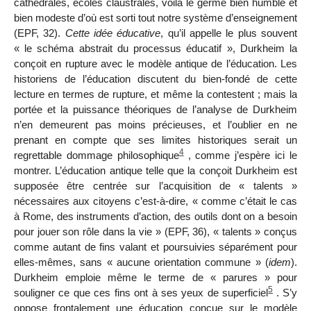
cathédrales, écoles claustrales, voilà le germe bien humble et
bien modeste d’où est sorti tout notre système d’enseignement
(EPF, 32).
Cette idée éducative
, qu’il appelle le plus souvent
« le schéma abstrait du processus éducatif », Durkheim la
conçoit en rupture avec le modèle antique de l’éducation. Les
historiens de l’éducation discutent du bien-fondé de cette
lecture en termes de rupture, et même la contestent ; mais la
portée et la puissance théoriques de l’analyse de Durkheim
n’en demeurent pas moins précieuses, et l’oublier en ne
prenant en compte que ses limites historiques serait un
4
regrettable dommage philosophique
, comme j’espère ici le
montrer. L’éducation antique telle que la conçoit Durkheim est
supposée être centrée sur l’acquisition de « talents »
nécessaires aux citoyens
c’est-à-dire, « comme c’était le cas
à Rome, des instruments d’action, des outils dont on a besoin
pour jouer son rôle dans la vie » (EPF, 36), « talents » conçus
comme autant de fins valant et poursuivies séparément pour
elles-mêmes, sans « aucune orientation commune » (
idem
).
Durkheim emploie même le terme de « parures » pour
5
souligner
ce que ces fins ont à ses yeux de superficiel
. S’y
oppose frontalement une éducation conçue sur le modèle