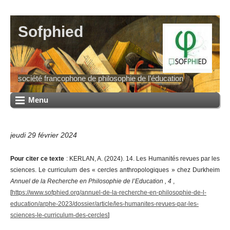
Sofphied
société francophone de philosophie de l’éducation
Menu
jeudi 29 février 2024
Pour citer ce texte
: KERLAN, A. (2024). 14. Les Humanités revues par les
sciences. Le curriculum des « cercles anthropologiques » chez Durkheim
Annuel de la Recherche en Philosophie de l’Education , 4
,
[
https://www.sofphied.org/annuel-de-la-recherche-en-philosophie-de-l-
education/arphe-2023/dossier/article/les-humanites-revues-par-les-
sciences-le-curriculum-des-cercles
]