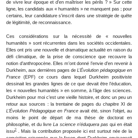
de vivre leur époque et d’en maîtriser les périls ? » Sur cette
ligne, les candidats aux « humanités » ne manquent pas ; pour
certains, leur candidature s’inscrit dans une stratégie de quête
de légitimité, de reconnaissance.
Ces considérations sur la nécessité de « nouvelles
humanités » sont récurrentes dans les sociétés occidentales.
Elles ont pris une nouvelle et dramatique actualité en raison du
défi climatique, de la prise de conscience que recouvre la
notion d’anthropocène. Elles m’ont donné l’envie d’en revenir à
Durkheim, aux dernières pages de
L’
Évolution pédagogique en
France
(EPF) ce cours dans lequel Durkheim positiviste
dessinait les grandes lignes de ce que devait être l’éducation,
les « nouvelles humanités » en somme, à l’âge des sciences.
Durkheim pour moi c’est une vieille histoire,
e
t donc un peu un
retour aux sources : la trentaine de pages du chapitre XI de
L’
Évolution Pédagogique en France
avait été, sinon l’objet, au
moins le point de départ de ma thèse de doctorat en
philosophie, et du livre
La science n’éduquera pas
qui
en était
2
issu
. Mais la contribution proposée ici est surtout née de la
conviction raisonnée que la façon dont Durkheim envisageait