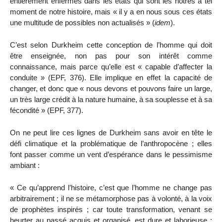
entièrement enfermés dans les états qui sont les nôtres à tel
moment de notre histoire, mais « il y a en nous sous ces états
une multitude de possibles non actualisés » (
idem
).
C’est selon Durkheim cette conception de l’homme qui doit
être enseignée, non pas pour son intérêt comme
connaissance, mais parce qu’elle est « capable d’affecter la
conduite » (EPF, 376). Elle implique en effet la capacité de
changer, et donc que « nous devons et pouvons faire un large,
un très large crédit à la nature humaine, à sa souplesse et à sa
fécondité » (EPF, 377).
On ne peut lire ces lignes de Durkheim sans avoir en tête le
défi climatique et la problématique de l’anthropocène ; elles
font passer comme un vent d’espérance dans le pessimisme
ambiant :
« Ce qu’apprend l’histoire, c’est que l’homme ne change pas
arbitrairement ; il ne se métamorphose pas à volonté, à la
voix
de prophètes inspirés ; car toute transformation, venant se
heurter au passé acquis et organisé, est dure et laborieuse ;