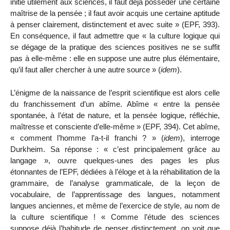
initié utilement aux sciences, il faut déjà posséder une certaine
maîtrise de la pensée ; il faut avoir acquis une certaine aptitude
à penser clairement, distinctement et avec suite » (EPF, 393).
En conséquence, il faut admettre que « la culture logique qui
se dégage de la pratique des sciences positives ne se suffit
pas à elle-même : elle en suppose une autre plus élémentaire,
qu’il faut aller chercher à une autre source » (
idem
).
L’énigme de la naissance de l’esprit scientifique est alors celle
du franchissement d’un abîme. Abîme « entre la pensée
spontanée, à l’état de nature, et la pensée logique, réfléchie,
maîtresse et consciente d’elle-même » (EPF, 394). Cet abîme,
« comment l’homme l’a-t-il franchi ? » (
idem
), interroge
Durkheim. Sa réponse : « c’est principalement grâce au
langage », ouvre quelques-unes des pages les plus
étonnantes de l’EPF, dédiées à l’éloge et à la réhabilitation de la
grammaire, de l’analyse grammaticale, de la leçon de
vocabulaire, de l’apprentissage des langues, notamment
langues anciennes, et même de l’exercice de style, au nom de
la culture scientifique ! « Comme l’étude des sciences
suppose déjà l’habitude de penser distinctement, on voit que