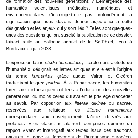
de formation des nouvelles générations ? L’émergence des
humanités scientifiques, médicales, numériques et
environnementales n’interroge-t-elle pas profondément la
signification que nous devons donner aujourd’hui à cette
désignation et les enjeux qui y sont liés ? Telles sont quelques-
unes des questions qui ont suscité la publication de ce dossier,
faisant suite au colloque annuel de la SofPhied, tenu à
Bordeaux en juin 2023.
L’expression latine
studia humanitatis
, littéralement « étude de
l’humanité », désignait les lettres antiques et elle est à l’origine
du terme
humanitas
grâce auquel Vairon et Cicéron
traduisirent le grec
paideia
. À la Renaissance, les humanités
furent ainsi intrinsèquement liées à l’éducation des nouvelles
générations, du moins celles qui avaient le privilège d’accéder
au savoir. Par opposition aux
litterae divinae
ou
sacrae
,
réservées aux religieux, les
litterae humaniores
correspondaient aux enseignements laïques délivrés aux
profanes. Elles étaient initialement comprises comme un
rapport vivant et interrogatif aux textes issus des traditions
antiques, et donc au fondement de l’humanisme européen.