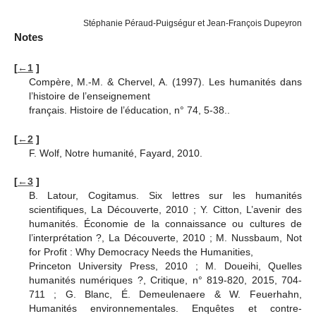
Stéphanie Péraud-Puigségur et Jean-François Dupeyron
Notes
[
←1
]
Compère, M.-M. & Chervel, A. (1997). Les humanités dans
l’histoire de l’enseignement
français. Histoire de l’éducation, n° 74, 5-38.
.
[
←2
]
F. Wolf, Notre humanité, Fayard, 2010.
[
←3
]
B. Latour, Cogitamus. Six lettres sur les humanités
scientifiques, La Découverte, 2010 ; Y. Citton, L’avenir des
humanités. Économie de la connaissance ou cultures de
l’interprétation ?, La Découverte, 2010 ; M. Nussbaum, Not
for Profit : Why Democracy Needs the Humanities,
Princeton University Press, 2010 ; M. Doueihi, Quelles
humanités numériques ?, Critique, n° 819-820, 2015, 704-
711 ; G. Blanc, É. Demeulenaere & W. Feuerhahn,
Humanités environnementales. Enquêtes et contre-