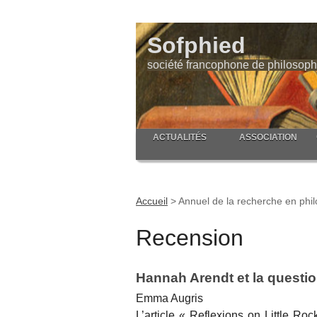
Sofphied
société francophone de philosoph
ACTUALITÉS
ASSOCIATION
Accueil
>
Annuel de la recherche en phil
Recension
Hannah Arendt et la questio
Emma Augris
L’article « Reflexions on Little Roc