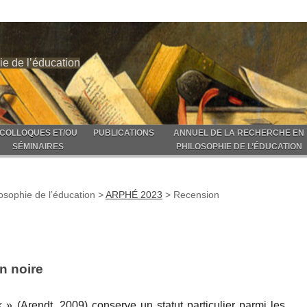
ie de l’éducation
COLLOQUES ET/OU
PUBLICATIONS
ANNUEL DE LA RECHERCHE EN
SÉMINAIRES
PHILOSOPHIE DE L’ÉDUCATION
osophie de l’éducation
>
ARPHÉ 2023
>
Recension
n noire
k » (Arendt, 2009) conserve un statut particulier parmi les