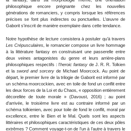
philosophique encore prégnante chez les nouvelles
générations de romanciers, y compris lorsque les références
précises se font plus indirectes ou ponctuelles. L’œuvre de
Gaborit s’inscrit de manière exemplaire dans cette tendance.
Notre hypothèse de lecture consistera à postuler qu’à travers
Les Crépusculaires
, le romancier compose un livre hommage
à la littérature fantasy en construisant une passerelle entre
deux veines antagonistes du genre et leurs arrière-plans
philosophiques respectifs : l’
heroic fantasy
de J. R. R. Tolkien
et la
sword and sorcery
de Michael Moorcock. Au point de
départ, le premier livre de la trilogie de Gaborit est informé par
un schéma moorcockien, avec en toile de fond un conflit entre
les deux forces de la Loi et du Chaos, « opposition entièrement
décorellée de toute morale » (Davoust, 2016) ; au point
d’arrivée, le troisième livre est au contraire informé par un
schéma tolkienien, avec pour toile de fond le conflit, moral par
excellence, entre le Bien et le Mal. Quels sont les aspects
littéraires et philosophiques caractéristiques de ces deux pôles
extrêmes ? Comment voyage-t-on de l’un à l’autre à travers le