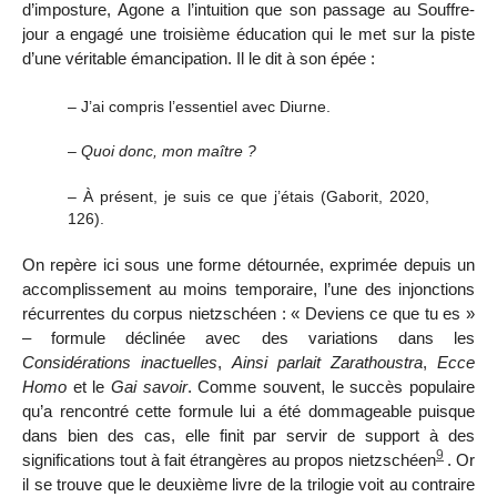
d’imposture, Agone a l’intuition que son passage au Souffre-
jour a engagé une troisième éducation qui le met sur la piste
d’une véritable émancipation. Il le dit à son épée :
– J’ai compris l’essentiel avec Diurne.
–
Quoi donc, mon maître ?
– À présent, je suis ce que j’étais (Gaborit, 2020,
126).
On repère ici sous une forme détournée, exprimée depuis un
accomplissement au moins temporaire, l’une des injonctions
récurrentes du corpus nietzschéen : « Deviens ce que tu es »
– formule déclinée avec des variations dans les
Considérations
inactuelles
,
Ainsi parlait Zarathoustra
,
Ecce
Homo
et le
Gai savoir
. Comme souvent, le succès populaire
qu’a rencontré cette formule lui a été dommageable puisque
dans bien des cas, elle finit par servir de support à des
9
significations tout à fait étrangères au propos nietzschéen
. Or
il se trouve que le deuxième livre de la trilogie voit au contraire