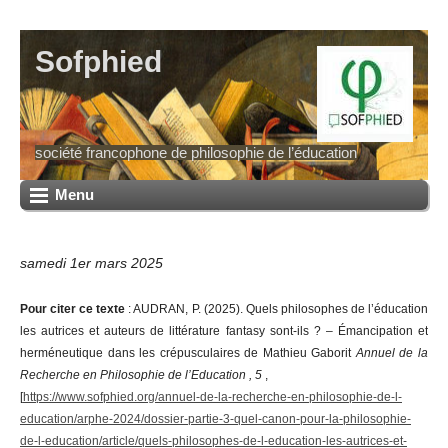
Sofphied
société francophone de philosophie de l’éducation
Menu
samedi 1er mars 2025
Pour citer ce texte
: AUDRAN, P. (2025). Quels philosophes de l’éducation
les autrices et auteurs de littérature fantasy sont-ils ? – Émancipation et
herméneutique dans les crépusculaires de Mathieu Gaborit
Annuel de la
Recherche en Philosophie de l’Education , 5
,
[
https://www.sofphied.org/annuel-de-la-recherche-en-philosophie-de-l-
education/arphe-2024/dossier-partie-3-quel-canon-pour-la-philosophie-
de-l-education/article/quels-philosophes-de-l-education-les-autrices-et-