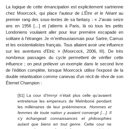
La logique de cette émancipation est explicitement sartrienne
chez Moorcock, qui place l’auteur de
L’
Ê
tre et le
N
éant
au
premier rang des sous-textes de sa fantasy : « J’avais seize
ans en 1956 […] et j’atterris à Paris, là où tous les petits
Londoniens voulaient aller pour leur première escapade en
solitaire à l’étranger. Je m’enthousiasmais pour Sartre, Camus
et les existentialistes français. Tous allaient avoir une influence
sur les aventures d’Elric » (Moorcock, 2006, III). De très
nombreux passages du cycle permettent de vérifier cette
influence ; on peut prélever un exemple dans le second livre
de l’édition complète, lorsque Moorcock utilise l’exposé de la
double néantisation comme canevas d’un récit de rêve de son
Éternel Champion :
[§1] La cour d’Imrryr n’était plus celle qu’avaient
entretenue les empereurs de Melniboné pendant
les millénaires de leur prééminence.
Hommes et
femmes de toute nation y avaient convergé […]. Il
s’y échangeait connaissances et philosophies
autant que biens en tout genre
. Cette cour ne