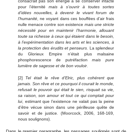
consacrait pas son énergie à se conserver intacte
pour l’éternité
mais à s’ouvrir à toutes sortes
d’idées nouvelles, à devenir le vivant forum de
l’humanité
, ne voyant dans ces bouffées d’air frais
nulle menace contre son existence
mais une stricte
nécessité pour en maintenir l’harmonie, allouant
toute sa richesse à ceux qui étaient dans le besoin,
à l’expérimentation dans les arts et les sciences, à
la protection des érudits et penseurs
. La splendeur
du Glorieux Empire n’était plus malsaine
phosphorescence de putréfaction
mais pure
lumière de sagesse et de bon vouloir
.
[2]
Tel était le rêve d’Elric, plus cohérent que
jamais. Son rêve et ce pourquoi il courait le monde,
refusait le pouvoir qui était le sien, risquait sa vie,
sa raison, son amour et tout ce qui comptait pour
lui
, estimant que l’existence ne valait pas la peine
d’être vécue sinon dans une périlleuse quête de
savoir et de justice. (Moorcock, 2006, 168-169,
nous soulignons).
Dans le premier paragraphe, les passages soulignés sont de