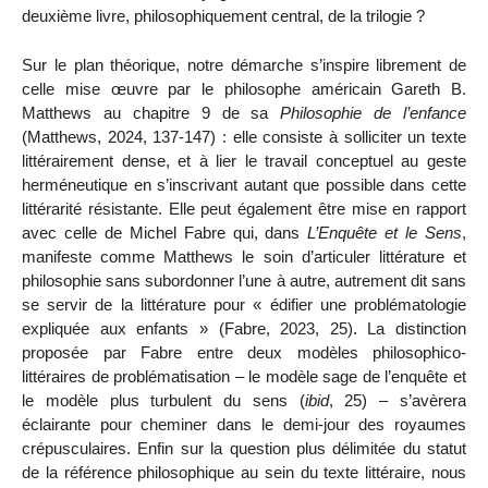
deuxième livre, philosophiquement central, de la trilogie ?
Sur le plan théorique, notre démarche s’inspire librement de
celle mise œuvre par le philosophe américain Gareth B.
Matthews au chapitre 9 de sa
Philosophie de l’enfance
(Matthews, 2024,
137-147) : elle consiste à solliciter un texte
littérairement dense, et à lier le travail conceptuel au geste
herméneutique en s’inscrivant autant que possible dans cette
littérarité résistante. Elle peut également être mise en rapport
avec celle de Michel Fabre qui, dans
L’
E
nquête et le
S
ens
,
manifeste comme Matthews le soin d’articuler littérature et
philosophie sans subordonner l’une à autre, autrement dit sans
se servir de la littérature pour « édifier une problématologie
expliquée aux enfants » (Fabre, 2023, 25). La distinction
proposée par Fabre entre deux modèles philosophico-
littéraires de problématisation – le modèle sage de l’enquête et
le modèle plus turbulent du sens (
ibid
, 25) – s’avèrera
éclairante pour cheminer dans le demi-jour des royaumes
crépusculaires
. Enfin sur la question plus délimitée du statut
de la référence philosophique au sein du texte littéraire, nous