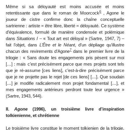
Même si sa déloyauté est moins accusée et moins
6
retentissante que dans le roman de Moorcock
, Agone le
joueur de cistre confirme donc la chaîne conceptuelle
sartrienne : artiste = être libre, liberté = déloyauté. Ce système
d’équivalence, formulé de manière condensée et polémique
dans
Situations I
– « Tout art est déloyal » (Sartre, 1947, 7) –
fait l’objet, dans
L’Être et le
N
éant
, d’un dépliage qu’illustre
7
chacun des revirements d’Agone
dans le premier livre de la
trilogie : « Sans doute les engagements pris pèsent sur moi
[…] : mais c’est précisément parce que mes projets sont tels
que je ré-assume [ces liens], c’est-à-dire précisément parce
que je ne projette pas le rejet [de ces liens] […]. Que soudain
[…] je modifie radicalement mon projet fondamental […], et
mes engagements antérieurs perdront toute leur urgence »
(Sartre, 1943, 544).
II.
Agone
(1996),
un troisième livre d’inspiration
tolkienienne, et chrétienne
Le troisième livre constitue le moment tolkienien de la trilogie.