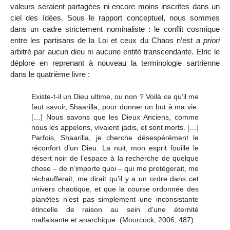
valeurs seraient partagées ni encore moins inscrites dans un
ciel des Idées. Sous le rapport conceptuel, nous sommes
dans un cadre strictement nominaliste : le conflit cosmique
entre les partisans de la Loi et ceux du Chaos n’est
a priori
arbitré par aucun dieu ni aucune entité transcendante. Elric le
déplore en reprenant à nouveau la terminologie sartrienne
dans le quatrième livre :
Existe-t-il un Dieu ultime, ou non ? Voilà ce qu’il me
faut savoir, Shaarilla, pour donner un but à ma vie.
[…] Nous savons que les Dieux Anciens, comme
nous les appelons, vivaient jadis, et sont morts. […]
Parfois, Shaarilla, je cherche désespérément le
réconfort d’un Dieu. La nuit, mon esprit fouille le
désert noir de l’espace à la recherche de quelque
chose – de n’importe quoi – qui me protégerait, me
réchaufferait, me dirait qu’il y a un ordre dans cet
univers chaotique, et que la course ordonnée des
planètes n’est pas simplement une inconsistante
étincelle de raison au sein d’une éternité
malfaisante et anarchique
.
(Moorcock, 2006, 487)