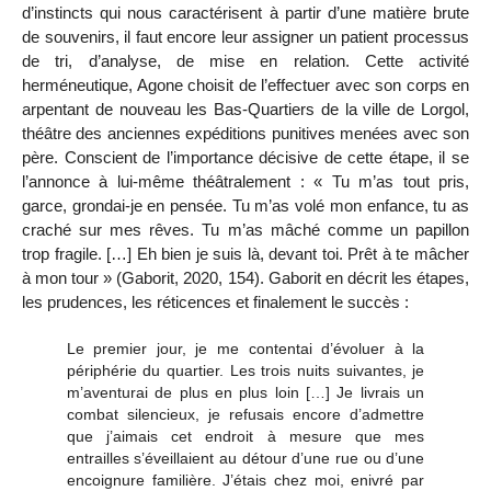
d’instincts qui nous caractérisent à partir d’une matière brute
de souvenirs, il faut encore leur assigner un patient processus
de tri, d’analyse, de mise en relation. Cette activité
herméneutique, Agone choisit de l’effectuer avec son corps en
arpentant de nouveau les Bas-Quartiers de la ville de Lorgol,
théâtre des anciennes expéditions punitives menées avec son
père. Conscient de l’importance décisive de cette étape, il se
l’annonce à lui-même théâtralement : « Tu m’as tout pris,
garce, grondai-je en pensée. Tu m’as volé mon enfance, tu as
craché sur mes rêves. Tu m’as mâché comme un papillon
trop fragile. […] Eh bien je suis là, devant toi. Prêt à te mâcher
à mon tour » (Gaborit, 2020, 154). Gaborit en décrit les étapes,
les prudences, les réticences et finalement le succès :
Le premier jour, je me contentai d’évoluer à la
périphérie du quartier. Les trois nuits suivantes, je
m’aventurai de plus en plus loin […] Je livrais un
combat silencieux, je refusais encore d’admettre
que j’aimais cet endroit à mesure que mes
entrailles s’éveillaient au détour d’une rue ou d’une
encoignure familière. J’étais chez moi, enivré par