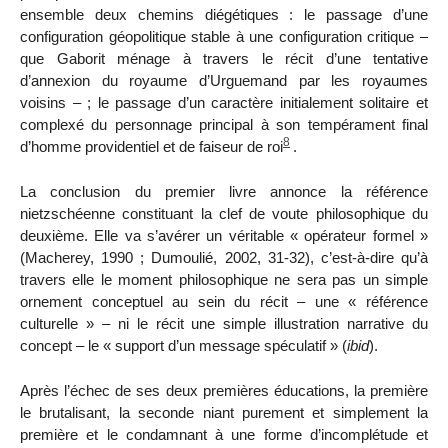
ensemble deux chemins diégétiques : le passage d’une
configuration géopolitique stable à une configuration critique –
que Gaborit ménage à travers le récit d’une tentative
d’annexion du royaume d’Urguemand par les royaumes
voisins – ; le passage d’un caractère initialement solitaire et
complexé du personnage principal à son tempérament final
8
d’homme providentiel et de faiseur de roi
.
La conclusion du premier livre annonce la référence
nietzschéenne constituant la clef de voute philosophique du
deuxième. Elle va s’avérer un véritable « opérateur formel »
(Macherey, 1990 ; Dumoulié, 2002, 31-32), c’est-à-dire qu’à
travers elle le moment philosophique ne sera pas un simple
ornement conceptuel au sein du récit – une « référence
culturelle » – ni le récit une simple illustration narrative du
concept – le « support d’un message spéculatif » (
ibid
).
Après l’échec de ses deux premières éducations, la première
le brutalisant, la seconde niant purement et simplement la
première et le condamnant à une forme d’incomplétude et