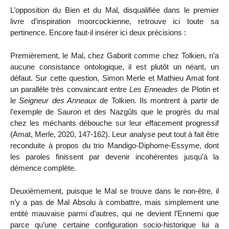
L’opposition du Bien et du Mal, disqualifiée dans le premier
livre d’inspiration moorcockienne, retrouve ici toute sa
pertinence. Encore faut-il insérer ici deux précisions :
Premièrement, le Mal, chez Gaborit comme chez Tolkien, n’a
aucune consistance ontologique, il est plutôt un néant, un
défaut. Sur cette question, Simon Merle et Mathieu Amat font
un parallèle très convaincant entre
Les Enneades
de Plotin et
le
Seigneur des Anneaux
de Tolkien. Ils montrent à partir de
l’exemple de Sauron et des Nazgûls que le progrès du mal
chez les méchants débouche sur leur effacement progressif
(Amat, Merle, 2020, 147-162). Leur analyse peut tout à fait être
reconduite à propos du trio Mandigo-Diphome-Essyme, dont
les paroles finissent par devenir incohérentes jusqu’à la
démence complète.
Deuxièmement, puisque le Mal se trouve dans le non-être, il
n’y a pas de Mal Absolu à combattre, mais simplement une
entité mauvaise parmi d’autres, qui ne devient l’Ennemi que
parce qu’une certaine configuration socio-historique lui a