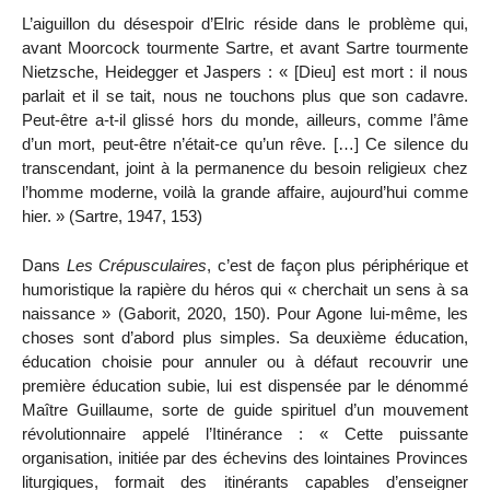
L’aiguillon du désespoir d’Elric réside dans le problème qui,
avant Moorcock tourmente Sartre, et avant Sartre tourmente
Nietzsche, Heidegger et Jaspers : « [Dieu] est mort : il nous
parlait et il se tait, nous ne touchons plus que son cadavre.
Peut-être a-t-il glissé hors du monde, ailleurs, comme l’âme
d’un mort, peut-être n’était-ce qu’un rêve. […] Ce silence du
transcendant, joint à la permanence du besoin religieux chez
l’homme moderne, voilà la grande affaire, aujourd’hui comme
hier
.
» (Sartre, 1947, 153)
Dans
Les Crépusculaires
, c’est de façon plus périphérique et
humoristique la rapière du héros qui « cherchait un sens à sa
naissance » (Gaborit, 2020, 150). Pour Agone lui-même, les
choses sont d’abord plus simples. Sa deuxième éducation,
éducation choisie pour annuler ou à défaut recouvrir une
première éducation subie, lui est dispensée par le dénommé
Maître Guillaume, sorte de guide spirituel d’un mouvement
révolutionnaire appelé l’Itinérance : « Cette puissante
organisation, initiée par des échevins des lointaines Provinces
liturgiques, formait des itinérants capables d’enseigner