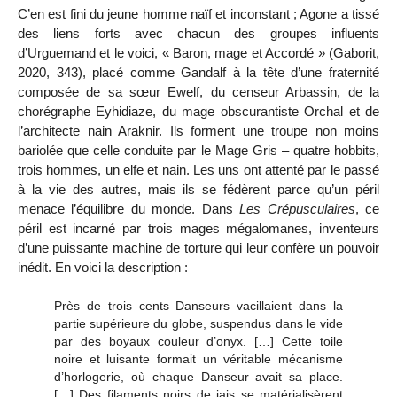
C’en est fini du jeune homme naïf et inconstant ; Agone a tissé
des liens forts avec chacun des groupes influents
d’Urguemand et le voici, « Baron, mage et Accordé » (Gaborit,
2020, 343), placé comme Gandalf à la tête d’une fraternité
composée de sa sœur Ewelf, du censeur Arbassin, de la
chorégraphe Eyhidiaze, du mage obscurantiste Orchal et de
l’architecte nain Araknir. Ils forment une troupe non moins
bariolée que celle conduite par le Mage Gris – quatre hobbits,
trois hommes, un elfe et nain. Les uns ont attenté par le passé
à la vie des autres, mais ils se fédèrent parce qu’un péril
menace l’équilibre du monde. Dans
Les Crépusculaires
, ce
péril est incarné par trois mages mégalomanes, inventeurs
d’une puissante machine de torture qui leur confère un pouvoir
inédit. En voici la description :
Près de trois cents Danseurs vacillaient dans la
partie supérieure du globe, suspendus dans le vide
par des boyaux couleur d’onyx. […] Cette toile
noire et luisante formait un véritable mécanisme
d’horlogerie, où chaque Danseur avait sa place.
[…] Des filaments noirs de jais se matérialisèrent