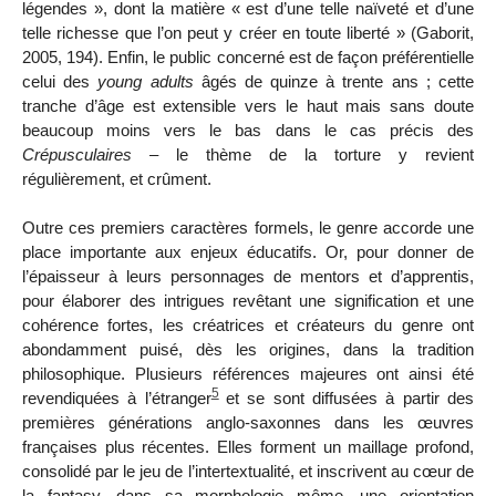
légendes », dont la matière « est d’une telle naïveté et d’une
telle richesse que l’on peut y créer en toute liberté » (Gaborit,
2005, 194). Enfin, le public concerné est de façon préférentielle
celui des
young adults
âgés de quinze à trente ans ; cette
tranche d’âge est extensible vers le haut mais sans doute
beaucoup moins vers le bas dans le cas précis des
Crépusculaires
– le thème de la torture y revient
régulièrement, et crûment.
Outre ces premiers caractères formels, le genre accorde une
place importante aux enjeux éducatifs. Or, pour donner de
l’épaisseur à leurs personnages de mentors et d’apprentis,
pour élaborer des intrigues revêtant une signification et une
cohérence fortes, les créatrices et créateurs du genre ont
abondamment puisé, dès les origines, dans la tradition
philosophique. Plusieurs références majeures ont ainsi été
5
revendiquées à l’étranger
et se sont diffusées à partir des
premières générations anglo-saxonnes dans les œuvres
françaises plus récentes. Elles forment un maillage profond,
consolidé par le jeu de l’intertextualité, et inscrivent au cœur de
la fantasy, dans sa morphologie même, une orientation