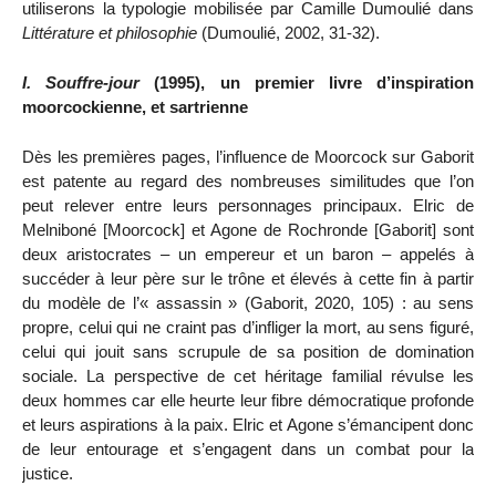
utiliserons la typologie mobilisée par Camille Dumoulié dans
Littérature et philosophie
(Dumoulié, 2002, 31-32).
I.
Souffre-jour
(1995),
un premier livre d’inspiration
moorcockienne, et sartrienne
Dès les premières pages, l’influence de Moorcock sur Gaborit
est patente au regard des nombreuses similitudes que l’on
peut relever entre leurs personnages principaux. Elric de
Melniboné [Moorcock] et Agone de Rochronde [Gaborit] sont
deux aristocrates – un empereur et un baron – appelés à
succéder à leur père sur le trône et élevés à cette fin à partir
du modèle de l’« assassin » (Gaborit, 2020, 105) : au sens
propre, celui qui ne craint pas d’infliger la mort, au sens figuré,
celui qui jouit sans scrupule de sa position de domination
sociale. La perspective de cet héritage familial révulse les
deux hommes car elle heurte leur fibre démocratique profonde
et leurs aspirations à la paix. Elric et Agone s’émancipent donc
de leur entourage et s’engagent dans un combat pour la
justice.