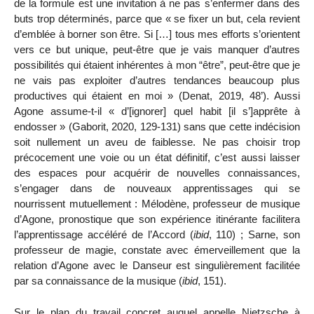
de la formule est une invitation à ne pas s’enfermer dans des
buts trop déterminés, parce que « se fixer un but, cela revient
d’emblée à borner son être. Si […] tous mes efforts s’orientent
vers ce but unique, peut-être que je vais manquer d’autres
possibilités qui étaient inhérentes à mon “être”, peut-être que je
ne vais pas exploiter d’autres tendances beaucoup plus
productives qui étaient en moi » (Denat, 2019, 48’). Aussi
Agone assume-t-il « d’[ignorer] quel habit [il s’]apprête à
endosser » (Gaborit, 2020, 129-131) sans que cette indécision
soit nullement un aveu de faiblesse. Ne pas choisir trop
précocement une voie ou un état définitif, c’est aussi laisser
des espaces pour acquérir de nouvelles connaissances,
s’engager dans de nouveaux apprentissages qui se
nourrissent mutuellement : Mélodène, professeur de musique
d’Agone, pronostique que son expérience itinérante facilitera
l’apprentissage accéléré de l’Accord (
ibid
, 110) ; Sarne, son
professeur de magie, constate avec émerveillement que la
relation d’Agone avec le Danseur est singulièrement facilitée
par sa connaissance de la musique (
ibid
, 151).
Sur le plan du travail concret auquel appelle Nietzsche à