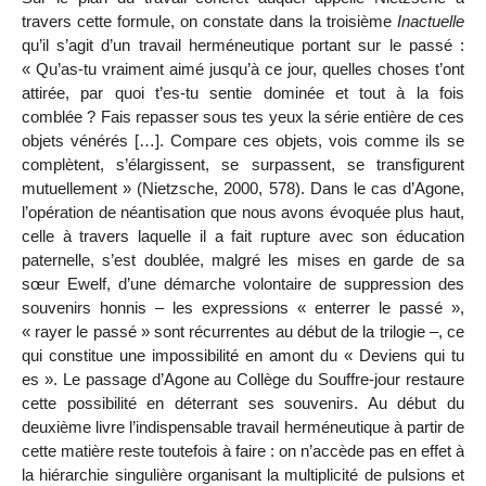
travers cette formule, on constate dans la troisième
Inactuelle
qu’il s’agit d’un travail herméneutique portant sur le passé :
« Qu’as-tu vraiment aimé jusqu’à ce jour, quelles choses t’ont
attirée, par quoi t’es-tu sentie dominée et tout à la fois
comblée ? Fais repasser sous tes yeux la série entière de ces
objets vénérés […]. Compare ces objets, vois comme ils se
complètent, s’élargissent, se surpassent, se transfigurent
mutuellement » (Nietzsche, 2000, 578). Dans le cas d’Agone,
l’opération de néantisation que nous avons évoquée plus haut,
celle à travers laquelle il a fait rupture avec son éducation
paternelle, s’est doublée, malgré les mises en garde de sa
sœur Ewelf, d’une démarche volontaire de suppression des
souvenirs honnis – les expressions « enterrer le passé »,
« rayer le passé » sont récurrentes au début de la trilogie –, ce
qui constitue une impossibilité en amont du « Deviens qui tu
es ». Le passage d’Agone au Collège du Souffre-jour restaure
cette possibilité en déterrant ses souvenirs. Au début du
deuxième livre l’indispensable travail herméneutique à partir de
cette matière reste toutefois à faire : on n’accède pas en effet à
la hiérarchie singulière organisant la multiplicité de pulsions et