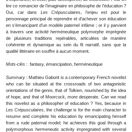
lire ce romancier de l’imaginaire en philosophe de l’éducation ?
Oui, car dans
Les Crépusculaires
, l’enjeu est pour le
personnage principal de reprendre et d’achever son éducation
en s’émancipant d’un modèle paternel infâme ; or il y parvient
à travers une activité herméneutique polymorphe imprégnée
de plusieurs traditions repérables, articulées de manière
cohérente et dynamique au sein du fil narratif, sans que la
qualité littéraire en souffre à aucun moment.
Mots-clés
: fantasy, émancipation, herméneutique
Summary
: Mathieu Gaborit is a contemporary French novelist
who can be situated at the crossroads of two antagonistic
orientations of the genre, that of Tolkien, nourished by the idea
of hope, and that of Moorcock, more desperate. Can we read
this novelist as a philosopher of education ? Yes, because in
Les Crépusculaires
, the challenge is for the main character to
resume and complete his education by emancipating himself
from a rude paternal model; he achieves this goal through a
polymorphous hermeneutic activity impregnated with several