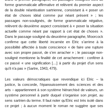
forme grammaticale affirmative et relèvent du premier aspect
de la double néantisation sartrienne, consistant à « poser un
état de choses idéal comme pur néant présent » ; les
passages non-soulignés, de forme grammaticale négative,
relèvent du deuxième aspect consistant à « poser la situation
actuelle comme néant par rapport à cet état de choses ».
Dans le passage souligné du deuxième paragraphe, Moorcock
confirme que cette liberté incarnée en Elric s’arrime à la
possibilité affectée à toute conscience « de faire une rupture
avec son propre passé, de s’en arracher » ; le passage non-
souligné mentionne la finalité de cet arrachement : conférer à
ce passé « une signification […] à partir du projet d’un sens
qu’il n’a pas » (Sartre, 1943, 479).
Les valeurs démocratiques que revendique ici Elric – la
justice, la concorde, l’épanouissement des sciences et des
arts – appartiennent à son système hiérarchisé de valeurs, un
système personnel à partir duquel s’organise son
projet
, au
sens sartrien du terme. Il faut noter qu’Elric est très isolé dans
ce projet ; à aucun moment le roman ne suggère que ses