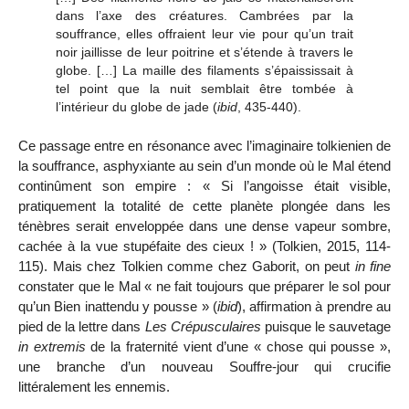
dans l’axe des créatures. Cambrées par la
souffrance, elles offraient leur vie pour qu’un trait
noir jaillisse de leur poitrine et s’étende à travers le
globe. […] La maille des filaments s’épaississait à
tel point que la nuit semblait être tombée à
l’intérieur du globe de jade (
ibid
, 435-440).
Ce passage entre en résonance avec l’imaginaire tolkienien de
la souffrance, asphyxiante au sein d’un monde où le Mal étend
continûment son empire : « Si l’angoisse était visible,
pratiquement la totalité de cette planète plongée dans les
ténèbres serait enveloppée dans une dense vapeur sombre,
cachée à la vue stupéfaite des cieux ! » (Tolkien, 2015, 114-
115). Mais chez Tolkien comme chez Gaborit, on peut
in fine
constater que le Mal « ne fait toujours que préparer le sol pour
qu’un Bien inattendu y pousse » (
ibid
), affirmation à prendre au
pied de la lettre dans
Les Crépusculaires
puisque le sauvetage
in extremis
de la fraternité vient d’une « chose qui pousse »,
une branche d’un nouveau Souffre-jour qui crucifie
littéralement les ennemis.