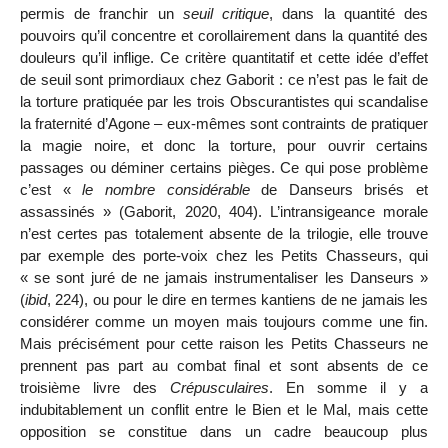
permis de franchir un
seuil critique
, dans la quantité des
pouvoirs qu’il concentre et corollairement dans la quantité des
douleurs qu’il inflige. Ce critère quantitatif et cette idée d’effet
de seuil sont primordiaux chez Gaborit : ce n’est pas le fait de
la torture pratiquée par les trois Obscurantistes qui scandalise
la fraternité d’Agone – eux-mêmes sont contraints de pratiquer
la magie noire, et donc la torture, pour ouvrir certains
passages ou déminer certains pièges. Ce qui pose problème
c’est «
le nombre considérable
de Danseurs brisés et
assassinés » (Gaborit, 2020, 404). L’intransigeance morale
n’est certes pas totalement absente de la trilogie, elle trouve
par exemple des porte-voix chez les Petits Chasseurs, qui
« se sont juré de ne jamais instrumentaliser les Danseurs »
(
ibid
, 224), ou pour le dire en termes kantiens de ne jamais les
considérer comme un moyen mais toujours comme une fin.
Mais précisément pour cette raison les Petits Chasseurs ne
prennent pas part au combat final et sont absents de ce
troisième livre des
Crépusculaires
. En somme il y a
indubitablement un conflit entre le Bien et le Mal, mais cette
opposition se constitue dans un cadre beaucoup plus