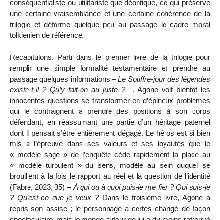
conséquentialiste ou utilitariste que déontique, ce qui préserve
une certaine vraisemblance et une certaine cohérence de la
trilogie et déforme quelque peu au passage le cadre moral
tolkienien de référence.
Récapitulons. Parti dans le premier livre de la trilogie pour
remplir une simple formalité testamentaire et prendre au
passage quelques informations –
Le Souffre-jour des légendes
existe-t-il ? Qu’y fait-on au juste ?
–, Agone voit bientôt les
innocentes questions se transformer en d’épineux problèmes
qui le contraignent à prendre des positions à son corps
défendant, en réassumant une partie d’un héritage paternel
dont il pensait s’être entièrement dégagé. Le héros est si bien
mis à l’épreuve dans ses valeurs et ses loyautés que le
« modèle sage » de l’enquête cède rapidement la place au
« modèle turbulent » du sens, modèle au sein duquel se
brouillent à la fois le rapport au réel et la question de l’identité
(Fabre, 2023, 35) –
À qui ou à quoi puis-je me fier ? Qui suis-je
? Qu’est-ce que je veux ?
Dans le troisième livre, Agone a
repris son assise ; le personnage a certes changé de façon
spectaculaire, mais le monde autour de lui a du moins retrouvé