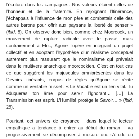
l’écriture dans les campagnes. Nos valeurs étaient celles de
l’honneur et de la fraternité. En rejoignant l’Itinérance,
j’échappais à l’influence de mon père et combattais celle des
autres barons pour offrir aux paysans la liberté de penser »
(
ibid
, 8). On observe donc bien, comme chez Moorcock, un
mouvement de rupture radicale avec le passé, mais
contrairement à Elric, Agone l’opère en intégrant un projet
collectif et en adoptant l’hypothèse d’un réalisme conceptuel
autrement plus rassurant que le nominalisme qui prévalait
dans le multivers anarchique moorcockien. C’est en tout cas
ce que suggèrent les majuscules omniprésentes dans les
Devoirs itinérants, corpus de règles qu’Agone se récite
comme un véritable missel : « Le Vocable est un lien vital. Tu
éduqueras ton âme pour servir l’Ignorant… […] La
Transmission est esprit. L’Humilité protège le Savoir… » (
ibid
,
29).
Pourtant
,
cet univers de croyance – dans lequel le lecteur
empathique a tendance à entrer au début du roman – va
progressivement se décomposer à mesure que s’érode en