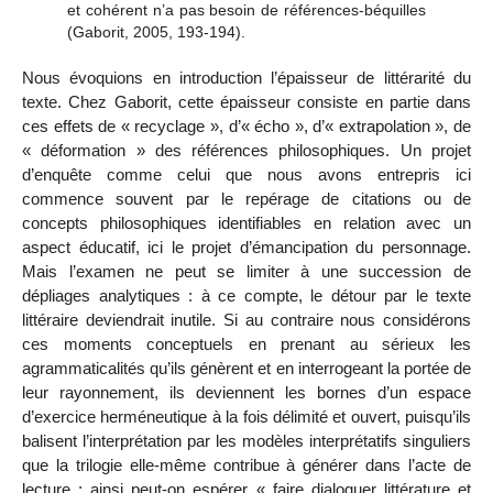
et cohérent n’a pas besoin de références-béquilles
(Gaborit, 2005, 193-194).
Nous évoquions en introduction l’épaisseur de littérarité du
texte. Chez Gaborit, cette épaisseur consiste en partie dans
ces effets de « recyclage », d’« écho », d’« extrapolation », de
« déformation » des références philosophiques. Un projet
d’enquête comme celui que nous avons entrepris ici
commence souvent par le repérage de citations ou de
concepts philosophiques identifiables en relation avec un
aspect éducatif, ici le projet d’émancipation du personnage.
Mais l’examen ne peut se limiter à une succession de
dépliages analytiques : à ce compte, le détour par le texte
littéraire deviendrait inutile. Si au contraire nous considérons
ces moments conceptuels en prenant au sérieux les
agrammaticalités qu’ils génèrent et en interrogeant la portée de
leur rayonnement, ils deviennent les bornes d’un espace
d’exercice herméneutique à la fois délimité et ouvert, puisqu’ils
balisent l’interprétation par les modèles interprétatifs singuliers
que la trilogie elle-même contribue à générer dans l’acte de
lecture ; ainsi peut-on espérer « faire dialoguer littérature et