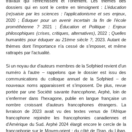
travaux qui l’enrichissent et l’orientent. Les thèmes des
dossiers qui en sont le centre en témoignent :
L’éducation
(re)saisie par les sciences : l’applicationisme et ses enjeux
,
2020 ;
Éduquer pour un avenir incertain :la fin de l’école
prométhéenne ?
2021 ;
Éducation et Politique : Enjeux
philosophiques (crises, critiques, alternatives)
, 2022 ;
Quelles
humanités pour éduquer au 21ème siècle ?
, 2023. Autant de
thèmes dont l’importance n’a cessé de s’imposer, et même
rattrapés par l’actualité.
Si un noyau dur d’auteurs membres de la Sofphied revient d’un
numéro à l’autre – rappelons que le dossier est issu des
communications du colloque annuel de la Sofphied – de
nouveaux noms apparaissent et s’imposent. De plus, revue
portée par une Société savante
francophone
, Arphé, loin de
s’enfermer dans l’hexagone, publie en langue française un
nombre croissant d’auteurs francophones étrangers. La
livraison de 2023 avait vu des textes venus de l’Afrique
francophone rejoindre les francophonies canadiennes et
d’Amérique du Sud. Arphé 2024 élargit encore le cercle de la
francophonie sur le Moyen-orient : du côté de l’Iran, du Liban.