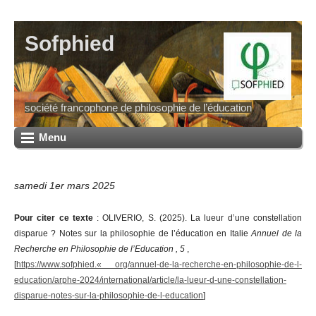
Sofphied
société francophone de philosophie de l’éducation
Menu
samedi 1er mars 2025
Pour citer ce texte
: OLIVERIO, S. (2025). La lueur d’une constellation
disparue ? Notes sur la philosophie de l’éducation en Italie
Annuel de la
Recherche en Philosophie de l’Education , 5
,
[
https://www.sofphied.« org/annuel-de-la-recherche-en-philosophie-de-l-
education/arphe-2024/international/article/la-lueur-d-une-constellation-
disparue-notes-sur-la-philosophie-de-l-education
]