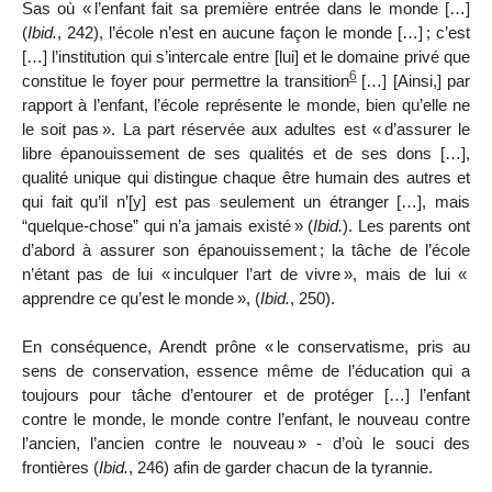
Sas où «
l’enfant fait sa première entrée dans le monde […]
(
Ibid.
, 242), l’école n’est en aucune façon le monde […]
; c’est
[…] l’institution qui s’intercale entre [lui] et le domaine privé que
6
constitue le foyer pour permettre la transition
[…] [Ainsi,] par
rapport à l’enfant, l’école représente le monde, bien qu’elle ne
le soit pas
». La part réservée aux adultes est «
d’assurer le
libre épanouissement de ses qualités et de ses dons […],
qualité unique qui distingue chaque être humain des autres et
qui fait qu’il n’[y] est pas seulement un étranger […], mais
“quelque-chose” qui n’a jamais existé
» (
Ibid.
). Les parents ont
d’abord à assurer son épanouissement
; la tâche de l’école
n’étant pas de lui «
inculquer l’art de vivre
», mais de lui «
apprendre ce qu’est le monde
», (
Ibid.
, 250).
En conséquence, Arendt prône «
le conservatisme, pris au
sens de conservation, essence même de l’éducation qui a
toujours pour tâche d’entourer et de protéger […] l’enfant
contre le monde, le monde contre l’enfant, le
nouveau contre
l’ancien, l’ancien contre le nouveau
» - d’où le souci des
frontières (
Ibid.
, 246) afin de garder chacun de la tyrannie.