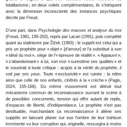
totalitarisme
; en deux volets complémentaires, ils s’intriquent
avec la dimension inconsciente des instances psychiques
décrite par Freud.
D’une part, dans
Psychologie des masses et analyse du moi
(Freud, 1981, 195-202), repris par Lacan (1991), puis complété
quant au stalinisme par
Ž
i
ž
ek (1983)
: le supp
ô
t est celui qui a
pris un proph
è
te pour
«
objet
»
[d
’
amour] et l
’
a substitu
é
à
son
«
id
é
al du moi
»
, si
è
ge de l
’«
é
preuve de r
é
alit
é
»
.
«
Appauvri
»
,
«
s
’
abandonnant
»
à
lui, son moi
«
surestime ses qualit
é
s
»
et
le soustrait
à
toute critique
:
acquis à la vérité du prophète, il
voit par ses yeux
. Toute «
exclusivité
» est ruinée : la nôtre
ainsi que celle de
nos
enfants, cloîtrés à la «
crèche
» (Pagis,
2024, 155-168). Du même mouvement est détruit tout
mécanisme commun de reconnaissance ouvrant la scène à
de possibles concurrents, tension qui offre autant de replis,
d’espaces de liberté, d’indépendance. Le prophète n’est pas
destituable,
marchandant sa reconnaissance il aliène ses
suppôts en laissant planer sur eux l’ombre de leur trahison
imminente vu leur corruption qui, originelle, ressurgira à moins