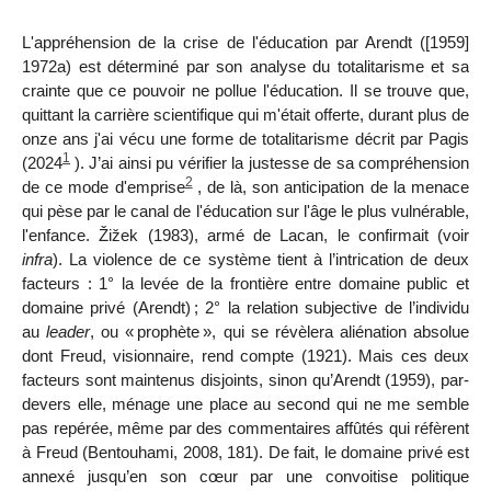
L'appréhension de la crise de l'éducation par Arendt ([1959]
1972a) est déterminé par son analyse du totalitarisme et sa
crainte que ce pouvoir ne pollue l'éducation. Il se trouve que,
quittant la carrière scientifique qui m'était offerte, durant plus de
onze ans j'ai vécu une forme de totalitarisme décrit par Pagis
1
(2024
). J’ai ainsi pu vérifier la justesse de sa compréhension
2
de ce mode d'emprise
, de là, son anticipation de la menace
qui pèse par le canal de l'éducation sur l'âge le plus vulnérable,
l'enfance.
Ž
i
ž
ek (1983), armé de Lacan, le confirmait (voir
infra
).
La violence de ce système tient à l’intrication de deux
facteurs : 1
°
la levée de la frontière entre domaine public et
domaine privé (Arendt)
; 2
°
la relation subjective de l’individu
au
leader
,
ou «
prophète
», qui se révèlera aliénation absolue
dont Freud, visionnaire, rend compte (1921). Mais ces deux
facteurs sont maintenus disjoints, sinon qu’Arendt (1959), par
-
devers elle, ménage une place au second qui ne me
semble
pas repérée, même par des commentaires affûtés qui réfèrent
à Freud (
Bentouhami, 2008, 181). De fait, le
domaine privé est
annexé jusqu’en son cœur par une convoitise politique