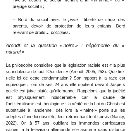
préjugé social
»
;
-- Bord du social
avec
le
privé
: liberté de choix des
parents, devoir de protection de leurs enfants. Bord
relevant de droits…
politiques
.
Arendt et la question «
noire
» : hégémonie du «
naturel
»
La philosophe considère que la législation raciale est «
la plus
scandaleuse de tout l’Occident
» (Arendt, 2005, 253). Que tire-
t-elle ici de cette condamnation
? Son rapport à la race est
équivoque : lors de ses 24 ans elle soutient devant Jaspers
qu’elle est juive plutôt qu’allemande. Rappelons que la judéité
est physiquement indiscernable car la cause de
l’antisémitisme est théologique : la vérité de la Loi du Christ est
substituée à l’ancienne
; dès lors la «
haine
» porte sur les
adeptes d’une loi obsolète, leur retranchant tout sursis (Nancy,
2022). Or, à 57 ans, oubliant les immondes carricatures
nazies, à la télévision allemande elle assume sans distance