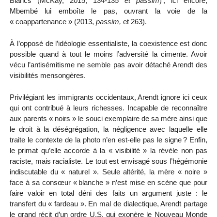
Blancs (
McKay,
2015, 134-135
et passim
)
; ici encore,
Mbembé lui emboîte le pas, ouvrant la voie de la
« coappartenance » (2013,
passim
,
et 263).
À l’opposé de l’idéologie essentialiste, la coexistence est donc
possible quand à tout le moins l’adversité la
cimente. Avoir
vécu l’antisémitisme ne semble pas avoir détaché Arendt des
visibilités mensongères.
Privilégiant les immigrants occidentaux, Arendt ignore ici ceux
qui ont contribué à leurs richesses. Incapable de reconnaître
aux parents « noirs » le souci exemplaire de sa mère ainsi que
le droit à la déségrégation, la négligence avec laquelle elle
traite le contexte de la photo n’en est-elle pas le signe
? Enfin,
le primat qu’elle accorde à la « visibilité » la révèle non pas
raciste, mais racialiste. Le tout est envisagé sous l’hégémonie
indiscutable du « naturel ». Seule altérité, la mère « noire »
face à sa consœur
«
blanche » n’est mise en scène que pour
faire valoir en total déni des faits un argument juste : le
transfert du « fardeau ». En mal de dialectique, Arendt partage
le grand récit d’un ordre U.S. qui exonère le Nouveau Monde