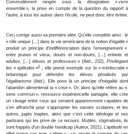
Commodément rangée sous la désignation «
vivre
ensemble
», la prise en compte de la question du rapport à
l’autre, à tous les autres
dans
l’école, ne peut donc être évitée.
Ceci corrige aussi sa première idée. Qu’elle complète ainsi : le
«
rôle unique […] dans la vie américaine de la notion d’égalité
»
produit un principe d’indifférenciation dans l’enseignement «
entre jeunes et vieux, doués et non-doués, […] enfants et
adultes, […] élèves et professeurs
» (
Ibid.
, 232). Privilégiant
8
les «
aptitudes
»
, elle prend exemple sur la «
méritocratie
»
britannique pour défendre les élèves pénalisés par
l’égalitarisme (
Ibid.
). Elle pose là un principe d’inégalité dont
l’abandon alimenterait la «
crise
». Or, alors qu’elle réfère au «
sens commun
», ressource expériencielle partagée, elle crée
un clivage entre ceux qui seraient
apparemment
capables de
s’en affranchir pour s’approprier les savoirs scolaires, et les
autres, jugés inaptes, alors que
c’est cette idéologie et ses
partisans qui les prive de ce recours. Mutilés, stigmatisés, ils
sont frappés d’un double handicap (Auteur, 2021). L’
aptitude
en
effet trame ses trois «
idées
»
; s’y ajoute le spectre de ces