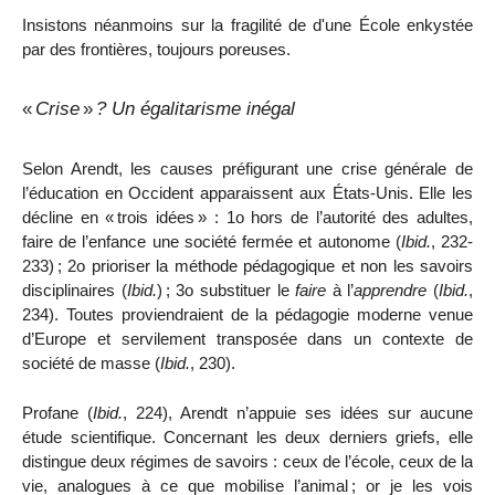
Insistons néanmoins sur la fragilité de d'une École enkystée
par des frontières, toujours poreuses
.
«
Crise
»
? Un égalitarisme inégal
Selon Arendt, les causes préfigurant une crise générale de
l’éducation en Occident apparaissent aux États-Unis. Elle les
décline en «
trois idées
» : 1
o
hors de l’autorité des adultes,
faire de l’enfance une société fermée et autonome (
Ibid.
, 232-
233)
; 2
o
prioriser la méthode pédagogique et non les savoirs
disciplinaires (
Ibid.
)
; 3
o
substituer le
faire
à l’
apprendre
(
Ibid.
,
234). Toutes proviendraient de la pédagogie moderne venue
d’Europe et servilement transposée dans un contexte de
société de masse (
Ibid.
, 230).
Profane (
Ibid.
, 224), Arendt n’appuie ses idées sur aucune
étude scientifique.
Concernant les deux derniers griefs, elle
distingue deux régimes de savoirs : ceux de l’école, ceux de la
vie, analogues à ce que mobilise l’animal
; or je les vois