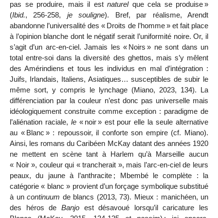
pas se produire, mais il est
naturel
que cela se produise
»
(
Ibid.
,
256
-
258,
je souligne
). Bref, par réalisme, Arendt
abandonne l’universalité des «
Droits de l’homme
» et fait place
à l’opinion blanche dont le négatif serait l’uniformité noire. Or, il
s’agit d’un arc-en-ciel. Jamais les «
Noirs
» ne sont dans un
total entre-soi dans la diversité des ghettos, mais s’y mêlent
des Amérindiens et tous les individus en mal d’intégration :
Juifs, Irlandais, Italiens, Asiatiques… susceptibles de subir le
même sort, y compris le lynchage (Miano, 2023,
134). La
différenciation par la couleur n’est donc pas universelle mais
idéologiquement construite comme exception : paradigme de
l’aliénation raciale,
le
«
noir
» est pour elle la seule alternative
au
«
Blanc
» : repoussoir, il conforte son empire (cf. Miano).
Ainsi, les romans du Caribéen McKay datant des années
19
20
ne mettent en scène tant à Harlem qu’à Marseille aucun
« Noir », couleur qui « trancherait », mais l’arc-en-ciel de leurs
peaux, du jaune à l’anthracite
; Mbembé le complète : la
catégorie « blanc » provient d’un forçage symbolique substitué
à un
continuum
de blancs (2013, 73). Mieux : manichéen, un
des héros de
Banjo
est désavoué lorsqu’il caricature les