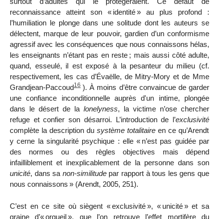
surtout d’adultes qui le protégeraient. Ce défaut de
reconnaissance atteint son «
identité
» au plus profond :
l’humiliation le plonge dans une solitude dont les auteurs se
délectent, marque de leur pouvoir, gardien d’un conformisme
agressif avec les conséquences que nous connaissons hélas,
les enseignants n’étant pas en reste
; mais aussi côté adulte,
quand, esseulé, il est exposé à la pesanteur du milieu (cf.
respectivement, les cas d’Évaëlle, de Mitry-Mory et de Mme
16
Grandjean-Paccoud
). À moins d’être
convaincue de garder
une confiance inconditionnelle auprès d'un intime, plongée
dans le désert de la
lonelyness
, la victime n’ose chercher
refuge et confier son désarroi. L’introduction de l’
exclusivité
complète la description du
système totalitaire
en ce qu’Arendt
y cerne la singularité psychique : elle «
n’est pas guidée par
des normes ou des règles objectives mais dépend
infailliblement et inexplicablement de la personne dans son
unicité
, dans sa
non-similitude
par rapport à tous les gens que
nous connaissons
»
(Arendt, 2005, 251).
C’est en ce site où siègent «
exclusivité
», «
unicité
» et sa
graine d’«
orgueil
», que l’on retrouve l’effet mortifère du