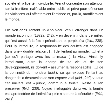
société et la liberté individuelle, Arendt concentre son attention
sur la frontière inaliénable entre public et privé pour dénoncer
les violations qui affecteraient l’enfance et, par-là, mortifieraient
le monde.
Elle voit dans l’enfant un «
nouveau venu, étranger dans un
monde inconnu
» (1972a,
242), «
en devenir
» dans ce milieu
qui l’est aussi, à la fois «
préexistant et perpétué
» (
Ibid.
,
238).
Pour l’y introduire, la responsabilité des adultes
est engagée
dans une «
double relation : […] de l’enfant au monde, […] et à
[ce qu’il partage avec les animaux :] la vie
». Ainsi, l’y
introduisant, outre la charge de sa vie et de son
développement, ils doivent «
assumer la responsabilité […] de
la continuité du monde
» (
Ibid.
), ce qui expose l’enfant au
danger de la destruction de son espace vital (
Ibid.
, 240) vu que
cet univers est «
public, commun à tous
». Reste à l’en
préserver (
Ibid.
, 239). Noyau irréfragable du privé, la famille
est «
protectrice de l’intimité
»
; elle «
assure la sécurité
» (
Ibid.
,
5
241)
.