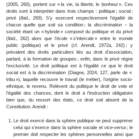
(2005, 260), portent sur «
la vie, la liberté, le
bonheur
». Ces
droits sont à interpréter dans trois champs : politique
; social
;
privé (
Ibid.
, 269). S’y exercent respectivement l’
égalité
de
chacun quelle que soit sa condition
; la
discrimination –
la
société étant un «
hybride
» composé du politique et du privé
(
Ibid.
, 262) alors que l’école «
s’intercale
» entre le monde
public (politique) et le privé (cf. Arendt, 1972a, 242)
; y
prévalent des droits particuliers liés au droit d’association,
partant, à la formation de groupes
; enfin, dans le privé règne
l’
exclusivité
. Le droit politique est à l’égalité ce que le droit
social est à la discrimination (Diagne, 2024, 127, parle de «
tribu
»), laquelle recouvre le travail (le métier), l’origine socio-
ethnique, le revenu. Relèvent du politique le droit de vote et
l’égalité des chances, dont le droit à l’instruction obligatoire
bien que, du ressort des états, ce droit soit absent de la
Constitution. Arendt :
Le droit exercé dans la sphère publique ne peut supprimer
celui qui s’exerce dans la sphère sociale et
vice-versa
; le
premier doit respecter les sphères personnelles ainsi que