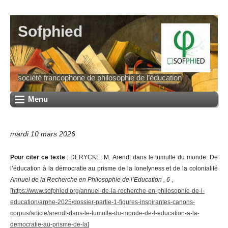
Sofphied
société francophone de philosophie de l’éducation
Menu
mardi 10 mars 2026
Pour citer ce texte
: DERYCKE, M. Arendt dans le tumulte du monde. De
l’éducation à la démocratie au prisme de la lonelyness et de la colonialité
Annuel de la Recherche en Philosophie de l’Education , 6
,
[
https://www.sofphied.org/annuel-de-la-recherche-en-philosophie-de-l-
education/arphe-2025/dossier-partie-1-figures-inspirantes-canons-
corpus/article/arendt-dans-le-tumulte-du-monde-de-l-education-a-la-
democratie-au-prisme-de-la
]