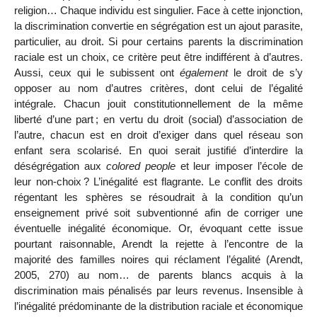
religion… Chaque individu est singulier. Face à cette injonction,
la discrimination convertie en ségrégation est un ajout parasite,
particulier, au droit. Si pour certains parents la discrimination
raciale est un choix, ce critère peut être indifférent à d’autres.
Aussi, ceux qui le subissent ont
également
le droit de s’y
opposer au nom d’autres critères, dont celui de l’égalité
intégrale. Chacun jouit constitutionnellement de la même
liberté d’une part
; en vertu du droit (social) d’association de
l’autre, chacun est en droit d’exiger
dans quel réseau son
enfant sera scolarisé. En
quoi serait justifié d’interdire la
déségrégation aux
colored people
et leur imposer l’école de
leur non-choix
? L’inégalité est flagrante. Le conflit des droits
régentant les sphères se résoudrait à la condition qu’un
enseignement privé soit subventionné afin de corriger une
éventuelle inégalité économique. Or, évoquant cette issue
pourtant raisonnable, Arendt la rejette à l’encontre de la
majorité des familles noires qui réclament l’égalité (Arendt,
2005, 270) au nom… de parents blancs acquis à la
discrimination mais pénalisés par leurs revenus. Insensible à
l’inégalité prédominante de la distribution raciale et économique