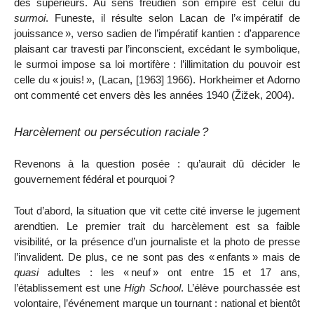
des supérieurs. Au sens freudien son empire est celui du
surmoi
. Funeste, il résulte selon Lacan de l’«
impératif de
jouissance
», verso sadien de l’impératif kantien : d'apparence
plaisant car travesti par l’inconscient, excédant le symbolique,
le surmoi impose sa loi mortifère : l’illimitation du pouvoir est
celle du «
jouis!
», (Lacan, [1963] 1966). Horkheimer et Adorno
ont commenté cet envers dès les années 1940 (
Ž
i
ž
ek, 2004).
Harcèlement ou persécution raciale
?
Revenons à la question posée : qu’aurait dû décider le
gouvernement fédéral et pourquoi
?
Tout d’abord, la situation que vit cette cité inverse le jugement
arendtien. Le premier trait du harcèlement est sa faible
visibilité, or la présence d’un journaliste et la photo de presse
l’invalident. De plus, ce ne sont pas des «
enfants
» mais de
quasi
adultes : les «
neuf
» ont entre 15 et 17 ans,
l’établissement est une
High School
. L’élève pourchassée est
volontaire, l’événement marque un tournant : national et bientôt