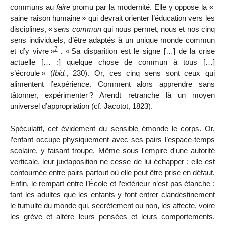
communs au
faire
promu par la modernité. Elle y oppose la «
saine raison humaine
» qui devrait orienter l’éducation vers les
disciplines, «
sens commun
qui nous permet, nous et nos cinq
sens individuels, d’être adaptés à un unique monde commun
7
et d’y vivre
»
. «
Sa disparition est le signe […] de la crise
actuelle [… :] quelque chose de commun à tous […]
s’écroule
» (
Ibid.
, 230). Or, ces cinq sens
sont ceux qui
alimentent l’expérience. Comment alors apprendre sans
tâtonner, expérimenter
? Arendt retranche là un moyen
universel d’appropriation (cf. Jacotot, 1823).
Spéculatif, cet évidement du sensible émonde le corps. Or,
l’enfant occupe physiquement avec ses pairs l’espace-temps
scolaire, y faisant troupe. Même sous l'empire d'une autorité
verticale, leur juxtaposition ne cesse de lui échapper : elle est
contournée entre pairs partout où elle peut être prise en défaut.
Enfin, le rempart entre l’École et l’extérieur n’est pas étanche :
tant les adultes que les enfants y font entrer clandestinement
le tumulte du monde qui, secrètement ou non, les affecte, voire
les grève et altère leurs pensées et leurs comportements.