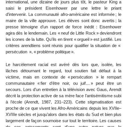
international, une dizaine de jours plus tôt, le pasteur King a
saisi le président Eisenhower par une lettre le priant
d’intervenir. La communauté afro-américaine est informée
; le
maire de la ville approuve. Les élèves sont donc avertis
; la
presse témoigne d’un rapport de force inédit : Eisenhower
agira dès le lendemain. Les «
neuf
de Little Rock
» deviendront
les icones de la lutte. Qu’ils en tirent «
orgueil
» est justifié. Les
critères arendtiens sont réunis pour qualifier la situation de «
persécution
»,
«
problème politique
».
Le harcèlement racial est avéré dès lors que, isolée, les
lâches détournant le regard, tout soutien fait défaut à la
victime, mais en contexte de «
persécution
» le rempart
communautaire «
fier d’être noir, ou juif…
» peut être un
secours. Lors d’un entretien à la télévision avec Gaus, Arendt
décrit la protection active de sa mère face l’antisémitisme subi
à l’école (Arendt, 1987, 231–223). Cette stigmatisation est
proche de ce que vivent les Afro-Américains depuis les XVII
e
–
XVIII
e
siècles et jusqu’alors dans les états du Sud et bien plus
largement de façon sournoise sur tout le territoire. Les causes
de ces
agissements sont d’une autre nature que le