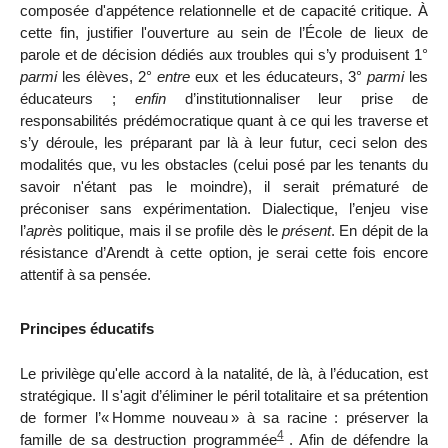
composée d'appétence relationnelle et de capacité critique. À
cette fin, justifier l'ouverture au sein de l’École de lieux de
parole et de décision dédiés aux troubles qui s’y produisent 1°
parmi
les élèves, 2°
entre
eux et les éducateurs, 3°
parmi
les
éducateurs ;
enfin
d’institutionnaliser leur prise de
responsabilités prédémocratique quant à ce qui les traverse et
s’y déroule, les préparant par là à leur futur, ceci selon des
modalités que, vu les obstacles (celui posé par les tenants du
savoir n'étant pas le moindre), il serait prématuré de
préconiser sans expérimentation. Dialectique, l’enjeu vise
l’
après
politique, mais il se profile dès le
présent
. En dépit de la
résistance d’Arendt à cette option, je serai cette fois encore
attentif à sa pensée.
Principes éducatifs
Le privilège qu'elle accord à la natalité, de là, à l’éducation, est
stratégique. Il s'agit d’éliminer le péril totalitaire et sa prétention
de former l’«
Homme nouveau
» à sa racine : préserver la
4
famille de sa destruction programmée
. Afin de défendre la