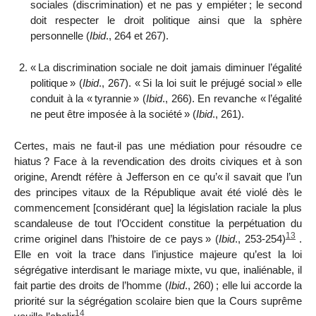
sociales (discrimination) et ne pas y empiéter
; le second
doit respecter le droit politique ainsi que la sphère
personnelle (
Ibid
., 264 et 267).
«
La discrimination sociale ne doit jamais diminuer l’égalité
politique
» (
Ibid
., 267). «
Si la loi suit le préjugé social
» elle
conduit à la «
tyrannie
» (
Ibid
., 266). En revanche «
l’égalité
ne peut être imposée à la société
» (
Ibid
., 261).
Certes, mais ne faut-il pas une médiation pour résoudre ce
hiatus
? Face à la revendication des droits civiques et à son
origine, Arendt réfère à Jefferson en ce qu’«
il savait que l’un
des principes vitaux de la République avait été violé dès le
commencement [considérant que] la
législation raciale la plus
scandaleuse de tout l’Occident constitue la perpétuation du
13
crime originel dans l’histoire de ce pays
» (
Ibid
., 253
-
254)
.
Elle en voit la trace dans l’injustice majeure qu’est la loi
ségrégative interdisant le mariage mixte, vu que, inaliénable, il
fait partie des droits de l’homme (
Ibid
.,
260)
; elle lui accorde la
priorité sur la ségrégation scolaire bien que la Cours suprême
14