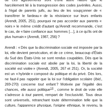
harcèlement lié à la transgression des codes juvéniles. Aussi,
à l’égal de parents juifs, au lieu de les soupçonner de «
transférer le fardeau
» de la résistance sur leurs enfants
(Arendt, 2005, 251), pourquoi ne pas accorder aux parents «
noirs
» le même crédit d’autant qu’Arendt recommande, c’est
le cas, de «
faire confiance aux hommes […], à ce qu’ils ont de
plus humain
» (Arendt, 1987, 256)
?
Arendt : «
Dès que la discrimination sociale est imposée par la
loi, elle devient persécution, et de ce crime, beaucoup d’
É
tats
du Sud des États-Unis se sont rendus coupables. Dès que la
discrimination sociale est abolie par la loi, la liberté de la
société est violée
» (Arendt, 2005, 267 et 251). Or, la société
est un «
hybride
» composé du politique et du privé. Dès lors,
ne faut-il pas rappeler que la loi sur l’obligation scolaire (
Ibid
.,
269-270) concerne
tout
enfant
? Motivée par l’égalité des
18
chances, elle aussi politique
, comme le droit de vote elle
s’adresse à
tout
parent, rempart de l’exclusivité. Tous deux
sont universels, retranchant toute détermination telle que la
culture, l’apparence physique, l’origine ethnique, le revenu, la