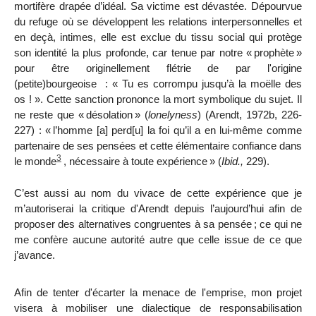
mortifère drapée d’idéal. Sa victime est dévastée. Dépourvue
du refuge où se développent les relations interpersonnelles et
en
deçà, intimes, elle est exclue du tissu social qui protège
son identité la plus profonde, car tenue par notre «
prophète
»
pour être originellement flétrie de par l'origine
(petite)bourgeoise
:
« Tu es corrompu jusqu’à la moëlle des
os ! ». Cette sanction prononce la mort symbolique du sujet. Il
ne reste que «
désolation
» (
lonelyness
) (Arendt, 1972b, 226-
227) : «
l’homme [a] perd[u] la foi qu’il a en lui-même comme
partenaire de ses pensées et cette élémentaire confiance dans
3
le monde
, nécessaire à toute expérience
» (
Ibid.,
229).
C’est aussi au nom du vivace de cette expérience que je
m’autoriserai la critique d'Arendt depuis l’aujourd’hui afin de
proposer des alternatives congruentes à sa pensée
; ce qui ne
me confère aucune autorité autre que celle issue de ce que
j’avance.
Afin de tenter d'écarter la menace de l'emprise, mon projet
visera à mobiliser une dialectique de
responsabilisation