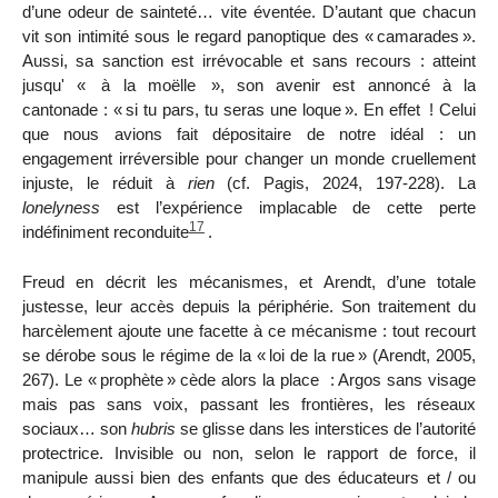
d’une odeur de sainteté… vite éventée. D’autant que chacun
vit son intimité sous le regard panoptique des «
camarades
».
Aussi, sa sanction est irrévocable et sans recours : atteint
jusqu' «
à la moëlle
», son avenir est annoncé à la
cantonade : «
si tu pars, tu seras une loque
». En effet
! Celui
que nous avions fait dépositaire de notre idéal : un
engagement irréversible pour changer un monde cruellement
injuste, le réduit à
rien
(cf. Pagis, 2024, 197-228). La
lonelyness
est l’expérience implacable de cette perte
17
indéfiniment reconduite
.
Freud en décrit les mécanismes, et Arendt, d’une totale
justesse, leur accès depuis la périphérie. Son traitement du
harcèlement ajoute une facette à ce mécanisme : tout recourt
se dérobe sous le régime de la «
loi de la rue
» (Arendt, 2005,
267). Le «
prophète
» cède alors la place : Argos sans visage
mais pas sans voix, passant les frontières, les réseaux
sociaux… son
hubris
se glisse
dans les interstices de l’autorité
protectrice. Invisible ou non, selon le rapport de force, il
manipule aussi bien des enfants que des éducateurs et / ou