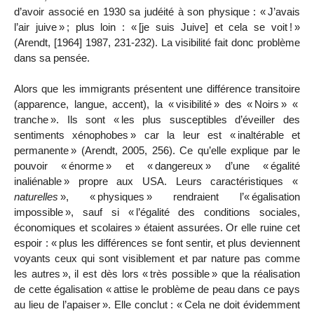
d’avoir associé en 1930 sa judéité à son physique : «
J’avais
l’air juive
»
; plus loin : «
[je suis Juive] et cela se voit
!
»
(Arendt, [1964]
1987, 231
-
232). La visibilité fait donc problème
dans sa pensée.
Alors que les immigrants présentent une différence transitoire
(apparence, langue, accent), la «
visibilité
» des «
Noirs
» «
tranche
». Ils sont «
les plus susceptibles d’éveiller des
sentiments xénophobes
» car la leur est «
inaltérable et
permanente
» (Arendt, 2005, 256). Ce qu’elle explique par le
pouvoir «
énorme
» et «
dangereux
» d’une «
égalité
inaliénable
» propre aux USA. Leurs caractéristiques «
naturelles
», «
physiques
» rendraient l’«
égalisation
impossible
», sauf si «
l’égalité des conditions sociales,
économiques et scolaires
» étaient assurées. Or elle ruine cet
espoir : «
plus les différences se font sentir, et plus deviennent
voyants ceux qui sont visiblement et par nature pas comme
les autres
», il est dès lors «
très possible
» que la réalisation
de cette égalisation «
attise le problème de peau dans ce pays
au lieu de l’apaiser
». Elle conclut : «
Cela ne doit évidemment