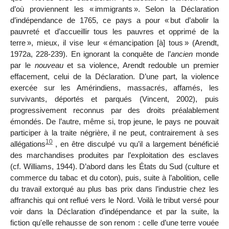
d’où proviennent les «
immigrants
». Selon la Déclaration
d’indépendance de 1765, ce pays a pour «
but d’abolir la
pauvreté et d’accueillir tous les pauvres et opprimé de la
terre
», mieux, il vise leur «
émancipation [à] tous
» (Arendt,
1972a, 228-239). En ignorant la conquête de l’
ancien
monde
par le
nouveau
et sa violence, Arendt redouble un premier
effacement, celui de la Déclaration. D’une part, la violence
exercée sur les Amérindiens, massacrés, affamés, les
survivants, déportés et parqués (Vincent, 2002), puis
progressivement reconnus par des droits préalablement
émondés. De l’autre, même si, trop jeune, le pays ne pouvait
participer à la traite négrière, il ne peut, contrairement à ses
10
allégations
, en être disculpé vu qu’il a largement bénéficié
des marchandises produites par l’exploitation des esclaves
(cf. Williams, 1944). D’abord dans les États du Sud (culture et
commerce du tabac et du coton), puis, suite à l’abolition, celle
du travail extorqué au plus bas
prix dans l’industrie chez les
affranchis qui ont reflué vers le Nord. Voilà le tribut versé pour
voir dans la Déclaration d’indépendance et par la suite, la
fiction qu'elle rehausse de son renom : celle d’une terre vouée