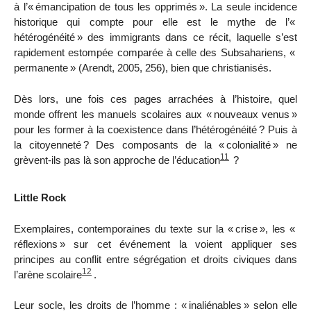
à l’«
émancipation de tous les opprimés
». La seule incidence
historique qui compte pour elle est le mythe de l’«
hétérogénéité
» des immigrants dans ce récit, laquelle s’est
rapidement estompée comparée à celle des Subsahariens, «
permanente
» (Arendt, 2005, 256), bien que christianisés.
Dès lors, une fois ces pages arrachées à l’histoire, quel
monde offrent les manuels scolaires aux «
nouveaux venus
»
pour les former à la coexistence dans l’hétérogénéité
? Puis à
la citoyenneté
? Des composants de la «
colonialité
» ne
11
grèvent-ils pas là son approche de l’éducation
?
Little Rock
Exemplaires, contemporaines du texte sur la «
crise
», les «
réflexions
» sur cet événement la voient appliquer ses
principes au conflit entre ségrégation et droits civiques dans
12
l’arène scolaire
.
Leur socle, les droits de l’homme : «
inaliénables
» selon elle