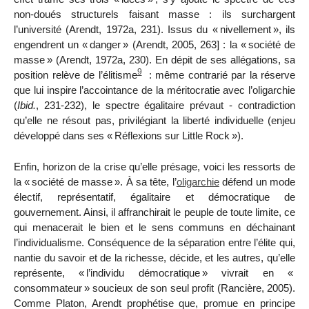
non-doués structurels faisant masse : ils surchargent
l’université (Arendt, 1972a, 231). Issus du «
nivellement
», ils
engendrent un «
danger
» (Arendt, 2005, 263] : la «
société de
masse
» (Arendt, 1972a, 230). En dépit de ses allégations, sa
9
position relève de l’élitisme
: même contrarié par la réserve
que lui inspire l’accointance de la méritocratie avec l’oligarchie
(
Ibid.
, 231-232), le spectre égalitaire prévaut - contradiction
qu’elle ne résout pas, privilégiant la liberté individuelle (enjeu
développé dans ses «
Réflexions sur Little Rock
»).
Enfin, horizon de la crise qu’elle présage, voici les ressorts de
la «
société de masse
». À sa tête, l’
oligarchie
défend un mode
électif, représentatif, égalitaire et démocratique de
gouvernement. Ainsi, il affranchirait le peuple de toute limite, ce
qui menacerait le bien et le sens communs en déchainant
l’individualisme. Conséquence de la séparation entre l’élite qui,
nantie du savoir et de la richesse, décide, et les autres, qu’elle
représente, «
l’individu démocratique
» vivrait en «
consommateur
» soucieux de son seul profit (Rancière, 2005).
Comme Platon, Arendt prophétise que, promue en principe