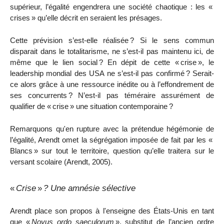
supérieur, l’égalité engendrera une société chaotique : les «
crises
» qu’elle décrit en seraient les présages.
Cette prévision s’est-elle réalisée
? Si le sens commun
disparait dans le totalitarisme, ne s’est-il pas maintenu ici, de
même que le lien social
? En dépit de cette «
crise
», le
leadership mondial des USA ne s’est-il pas confirmé
? Serait-
ce alors grâce à une ressource inédite ou à l’effondrement de
ses concurrents
? N’est-il pas téméraire assurément de
qualifier de «
crise
» une situation contemporaine
?
Remarquons qu'en rupture avec la prétendue hégémonie de
l’égalité, Arendt omet la ségrégation imposée de fait par les «
Blancs
» sur tout le territoire, question qu’elle traitera sur le
versant scolaire (Arendt, 2005).
«
Crise
»
? Une amnésie sélective
Arendt place son propos à l'enseigne des États-Unis en tant
que «
Novus ordo saeculorum
», substitut de l’ancien ordre