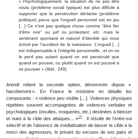
« Psychologiquement, la situation de ne pas être
voulu (problème social typique) est plus difficile à
supporter que la persécution déclarée (problème
politique) parce que l’orgueil personnel est en jeu
[…] Ce n’est pas quelque chose comme “être fier
d’être noir” ou juif ou protestant, etc. mais le
sentiment spontané et naturel d’identité qui nous
échoit par l’accident de la naissance. L’orgueil […]
est indispensable à l’intégrité personnelle
; et on ne
le perd pas autant quand on est persécuté que
quand on pousse, ou plutôt quand on est poussé à
se pousser » (
Ibid
., 249).
Arendt retient la seconde option, dénommée depuis «
harcèlement
». En France le ministère en détaille les
composants : «
violence peu visible […]. Violences physiques
répétées souvent accompagnées de violences verbales et
psychologiques (insultes, moqueries, etc.) destinées à blesser
15
et nuire à la cible des attaques…
»
. Il résulte de l’entre-soi
sélectif et de l’absence de médiatisation de laisser la cible à la
merci des agresseurs, le privant du secours de ses pairs et