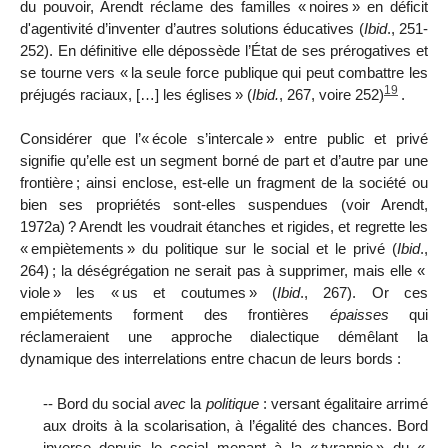
du pouvoir, Arendt réclame des familles «
noires
» en déficit
d'agentivité d’inventer d’autres solutions éducatives (
Ibid
., 251-
252). En définitive elle dépossède l’
É
tat de ses prérogatives et
se tourne vers «
la seule force publique qui peut combattre les
19
préjugés raciaux, […] les églises
» (
Ibid.
, 267, voire 252)
.
Considérer que l’«
école s’intercale
» entre public et privé
signifie qu’elle est un segment borné de part et d’autre par une
frontière
; ainsi enclose, est-elle un fragment de la société ou
bien ses propriétés sont-elles suspendues (v
oir
Arendt,
1972
a
)
? Arendt les voudrait étanches et rigides, et regrette les
«
empiètements
» du politique sur le social et le privé (
Ibid
.,
264)
; la déségrégation ne serait pas à supprimer, mais elle «
viole
» les «
us et coutumes
» (
Ibid
.,
267). Or ces
empiétements forment des frontières
épaisses
qui
réclameraient une approche dialectique démêlant la
dynamique des interrelations entre chacun de leurs bords :
-- Bord du social
avec
la
politique
: versant égalitaire arrimé
aux droits à la scolarisation, à l’égalité des
chances. Bord
inverse depuis le social menant à la «
tyrannie
» du «