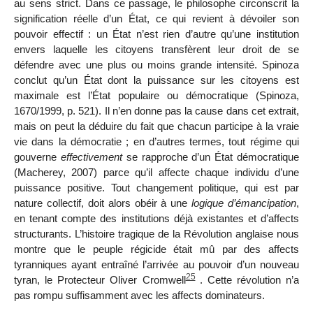
au sens strict. Dans ce passage, le philosophe circonscrit la
signification réelle d’un État, ce qui revient à dévoiler son
pouvoir effectif : un État n’est rien d’autre qu’une institution
envers laquelle les citoyens transfèrent leur droit de se
défendre avec une plus ou moins grande intensité. Spinoza
conclut qu’un État dont la puissance sur les citoyens est
maximale est l’État populaire ou démocratique (Spinoza,
1670/1999, p. 521). Il n’en donne pas la cause dans cet extrait,
mais on peut la déduire du fait que chacun participe à la vraie
vie dans la démocratie ; en d’autres termes, tout régime qui
gouverne
effectivement
se rapproche d’un État démocratique
(Macherey, 2007) parce qu’il affecte chaque individu d’une
puissance positive. Tout changement politique, qui est par
nature collectif, doit alors obéir à une
logique d’émancipation
,
en tenant compte des institutions
déjà existantes et d’affects
structurants. L’histoire tragique de la Révolution anglaise nous
montre que le peuple régicide était mû par des affects
tyranniques ayant entraîné l’arrivée au pouvoir d’un nouveau
25
tyran, le Protecteur Oliver Cromwell
. Cette révolution n’a
pas rompu suffisamment avec les affects dominateurs.