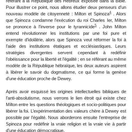
référant à la République des Hébreux exposée dans la Bible.
Pour illustrer ce point, nous allons étudier deux penseurs d’un
4
nouveau modèle de citoyenneté : Milton et Spinoza
. Alors
que Spinoza
condamne l’exécution du roi Charles I
er
, Milton
5
se prononce à l’inverse pour le tyrannicide
. John Milton
entend révolutionner les institutions par une foi pure et
exempte d’idolâtrie, alors que Spinoza veut réformer la foi à
l’aide des institutions étatiques et ecclésiastiques. Leurs
stratégies divergentes servent cependant à redéfinir
l’obéissance pour la liberté et l’égalité ; en se référant au même
modèle de la République hébraïque, les deux auteurs aspirent
à libérer le savoir du dogmatisme, ce qui forme la genèse
d’une éducation proche de Dewey.
Après avoir esquissé les origines intellectuelles bibliques de
l’anti-absolutisme, nous verrons le lien étroit qui existe chez
Milton entre les questions théologiques et socio-politiques pour
libérer la foi. L’expérimentation des valeurs chère à Dewey est
possible par l’égalité. Nous aborderons ensuite l’entreprise de
Spinoza pour redéfinir la vraie religion et la vraie vie à partir
d’une éducation démocratique.