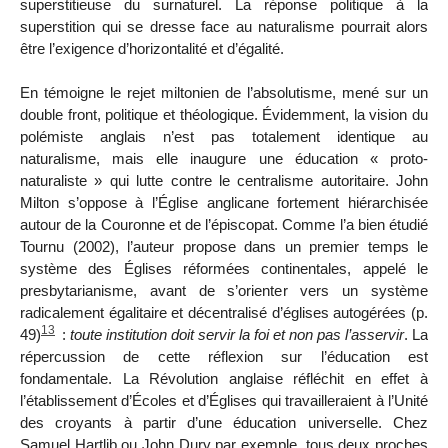
superstitieuse du surnaturel. La réponse politique à la
superstition qui se dresse face au naturalisme pourrait alors
être l’exigence d’horizontalité et d’égalité.
En témoigne le rejet miltonien de l’absolutisme, mené sur un
double front, politique et théologique. Évidemment, la vision du
polémiste anglais n’est pas totalement identique au
naturalisme, mais elle inaugure une éducation « proto-
naturaliste » qui lutte contre le centralisme autoritaire. John
Milton s’oppose à l’Église anglicane fortement hiérarchisée
autour de la Couronne et de l’épiscopat. Comme l’a bien étudié
Tournu (2002), l’auteur propose dans un premier temps le
système des Églises réformées continentales, appelé le
presbytarianisme, avant de s’orienter vers un système
radicalement égalitaire et décentralisé d’églises autogérées (p.
13
49)
:
toute institution doit servir la foi et non pas l’asservir
. La
répercussion de cette réflexion sur l’éducation est
fondamentale. La Révolution anglaise réfléchit en effet à
l’établissement d’Écoles et d’Églises qui travailleraient à l’Unité
des croyants à partir d’une éducation universelle. Chez
Samuel Hartlib ou John Dury par exemple, tous deux proches