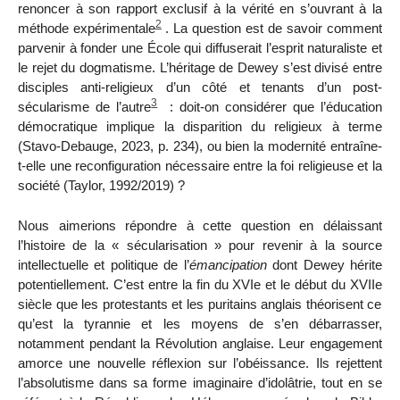
renoncer à son rapport exclusif à la vérité en s’ouvrant à la
2
méthode expérimentale
. La question est de savoir comment
parvenir
à fonder une
É
cole qui diffuserait l’esprit naturaliste et
le rejet du dogmatisme. L’héritage de Dewey s’est divisé entre
disciples anti-religieux d’un côté et tenants d’un post-
3
sécularisme de l’autre
: doit-on considérer que l’éducation
démocratique implique la disparition du religieux à terme
(Stavo-Debauge, 2023, p. 234), ou bien la modernité entraîne-
t-elle une reconfiguration nécessaire entre la foi religieuse et la
société (Taylor, 1992/2019) ?
Nous aimerions répondre à cette question en délaissant
l’histoire de la « sécularisation » pour revenir à la source
intellectuelle et politique de l’
émancipation
dont Dewey hérite
potentiellement. C’est entre la fin du XVI
e
et le début du XVII
e
siècle que les protestants et les puritains anglais théorisent ce
qu’est la tyrannie et les moyens de s’en débarrasser,
notamment pendant la Révolution anglaise. Leur engagement
amorce une nouvelle réflexion sur l’obéissance. Ils rejettent
l’absolutisme dans sa forme imaginaire d’idolâtrie, tout en se