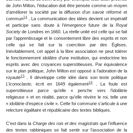
de John Milton, l’éducation doit être pensée comme un moyen
d’améliorer la société par la diffusion d’un savoir réformé et
14
commun
. La communication des idées devient
un impératif
et participe sans doute à l’émergence future de la
Royal
Society
de Londres en 1660. La réelle unité est celle qui se fait
par l’apprentissage et le consentement libre des esprits et non
celle qui se fait sur la coercition par des Églises.
Inévitablement, cet appel à la libre association ne peut tolérer
le fonctionnement idolâtre d’une institution, qui endoctrine les
esprits avec des croyances superstitieuses. Par équivalence
sur le plan politique, John Milton est opposé à l’adoration de la
15
royauté
. Il développe cette idée dans son texte politique
16
L’iconoclaste,
écrit en 1649 également
. La foule est
superstitieuse parce qu’elle « penche vers l’idolâtrie
religieuse » et en réalité, parce qu’elle révère le roi, telle une
« idolâtrie d’espèce civile ». Cette foi commune s’articule à une
relecture égalitaire et républicaine des textes bibliques.
C’est dans la
Charge des rois et des magistrats
que l’influence
des textes rabbiniques se fait sentir sur l’association de la