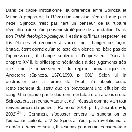
Dans ce cadre institutionnel, la différence entre Spinoza et
Milton à propos de la Révolution anglaise n’en est que plus
nette. Spinoza n’est pas tant un penseur de la rupture
révolutionnaire qu’un penseur stratégique de la mutation. Dans
son
Traité théologico-politique
, il estime qu’il faut respecter les
lois établies et renoncer à vouloir tout changer de façon
brutale, étant donné qu’un tel acte de violence ne libère pas de
l’oppression ; il change seulement d’oppresseur. Dans le
chapitre XVIII, le philosophe néerlandais a des jugements très
durs sur le renversement
du régime monarchique en
Angleterre (Spinoza, 1670/1999, p. 601). Selon lui, la
destruction de la forme de l’État n’a abouti qu’au
rétablissement du
statu quo
en provoquant une effusion de
sang. Une grande partie des commentateurs en a conclu que
Spinoza était un conservateur et qu’il récusait comme vain tout
renversement de pouvoir (Ramond, 2014, p. 1 ; Zourabichvili,
24
2002)
. Comment s’opposer envers la superstition et
l’éducation autoritaire ? Si Spinoza n’est pas révolutionnaire
d’après le sens commun, il n’est pas pour autant conservateur