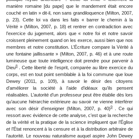
manière romaine [du pape] que le mandement était encore
couché en latin » dit-il, non sans grandiloquence (Milton, 2007,
p. 23). Cette loi va dans les faits « barrer le chemin à la
Vérité » (Milton, 2007
,
p. 18) et
rentrer en contradiction avec
l’exercice du jugement, alors que « notre foi et notre savoir
croissent pleinement quand on les exerce, aussi bien que nos
membres et notre constitution. L’Écriture compare la Vérité à
une fontaine jaillissante » (Milton, 2007,
p. 46) et à une route
lumineuse que toute intelligence doit prendre pour parvenir à
8
Dieu
. Cette liberté de l’esprit, comparée au libre exercice du
corps, est en tout point semblable à la foi commune que loue
Dewey (2011, p. 109), à savoir le désir des citoyens
d’améliorer la société à l’aide d’idéaux qu’ils pensent
réalisables. L’autorité d’un professeur peut être établie dès lors
qu’aucune hiérarchie extérieure au savoir ne vienne interférer
9
avec son désir d’enseigner (Milton, 2007, p. 40)
. Ce qui
ressort avec évidence de cette analyse, c’est que la recherche
de la vérité et la pratique de la science impliquent que l’Église
et
l’État renoncent à la censure et à la distribution arbitraire de
l’autorité. Le nouveau naturalisme auquel aspire John Dewey