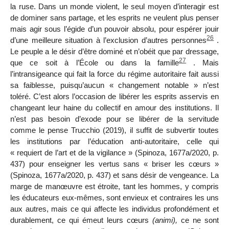
la ruse. Dans un monde violent, le
seul moyen d’interagir est
de dominer sans partage, et les esprits ne veulent plus penser
mais agir sous l’égide d’un pouvoir absolu, pour espérer jouir
26
d’une meilleure situation à l’exclusion d’autres personnes
.
Le peuple a le désir d’être dominé et n’obéit que par dressage,
27
que ce soit à l’École ou dans la famille
. Mais
l’intransigeance qui fait la force du régime autoritaire fait aussi
sa faiblesse, puisqu’aucun « changement notable » n’est
toléré. C’est alors l’occasion de libérer les esprits asservis en
changeant leur haine du collectif en amour des institutions. Il
n’est pas besoin d’exode pour se libérer de la servitude
comme le pense Trucchio (2019), il suffit de subvertir toutes
les institutions par l’éducation anti-autoritaire, celle qui
« requiert de l’art et de la vigilance » (Spinoza, 1677a/2020, p.
437) pour enseigner les vertus sans « briser les cœurs »
(Spinoza, 1677a/2020, p. 437) et sans désir de vengeance. La
marge de manœuvre est étroite, tant les hommes, y compris
les éducateurs eux-mêmes, sont envieux et contraires les uns
aux autres, mais ce qui affecte les individus profondément et
durablement, ce qui émeut leurs cœurs
(animi),
ce ne sont