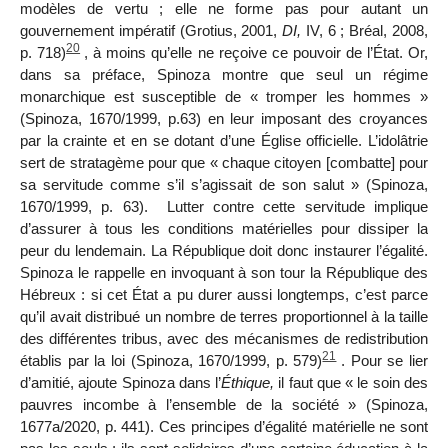
modèles de vertu ; elle ne forme pas pour autant un
gouvernement impératif (Grotius, 2001,
DI,
IV, 6 ; Bréal, 2008,
20
p. 718)
, à moins qu’elle ne reçoive ce pouvoir de l’État. Or,
dans sa préface, Spinoza montre que seul un régime
monarchique est susceptible de « tromper les hommes »
(Spinoza, 1670/1999, p.63) en leur imposant des croyances
par la crainte et en se dotant d’une Église officielle. L’idolâtrie
sert de stratagème pour que « chaque citoyen [combatte] pour
sa servitude comme s’il s’agissait de son salut » (Spinoza,
1670/1999, p. 63). Lutter contre cette servitude implique
d’assurer à tous les conditions matérielles pour dissiper la
peur du lendemain. La République doit donc instaurer l’égalité.
Spinoza le rappelle en invoquant à son tour la République des
Hébreux : si cet État a pu durer aussi longtemps, c’est parce
qu’il avait distribué un nombre de terres proportionnel à la taille
des différentes tribus, avec des mécanismes de redistribution
21
établis par la loi (Spinoza, 1670/1999, p. 579)
.
Pour se lier
d’amitié, ajoute Spinoza dans l’
Éthique,
il faut que « le soin des
pauvres incombe à l’ensemble de la société » (Spinoza,
1677a/2020, p. 441). Ces principes d’égalité matérielle ne sont