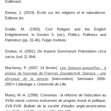
Gallimard.
Dewey, J. (2019).
Écrits sur les religions et le naturalisme
.
Éditions ies.
Goldie, M. (1993). Civil Religion and the English
Enlightenment. In Gordon S. (ed.),
Politics, Politness and
Patriotism
(pp. 31-46), Folger Institute.
Grotius, H. (2001).
De Imperio Summarum Potestatum circa
sacra
, (vol. 2).
Brill.
Macherey, P. (2007, 14 février).
Lire Spinoza aujourd’hui : à
propos de l’ouvrage de François Zourabichvili, Spinoza – une
physique de la pensée
[intervention]. Séminaire 2006-
2007« L’idéologie », Université de Lille.
Manry, M.-A. (1998). Comenius : la réforme de l'éducation au
XVII
e
siècle comme instrument de progrès moral et politique.
XVII-XVIII. Bulletin de la société d'études anglo-américaines