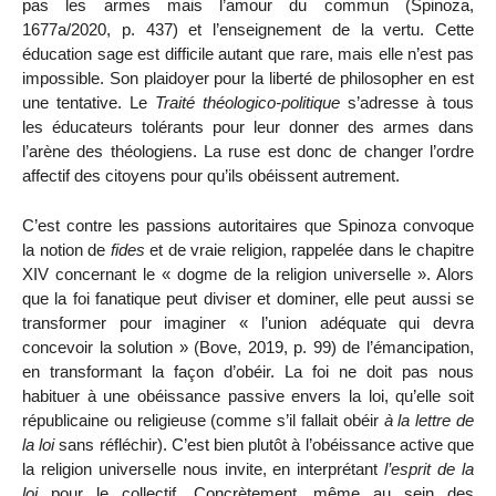
pas les armes mais l’amour du commun (Spinoza,
1677a/2020, p. 437) et l’enseignement de la vertu. Cette
éducation sage est difficile autant que rare, mais elle n’est
pas
impossible. Son plaidoyer pour la liberté de philosopher en est
une tentative. Le
Traité théologico-politique
s’adresse à tous
les éducateurs tolérants pour leur donner des armes dans
l’arène des théologiens. La ruse est donc de changer l’ordre
affectif des citoyens pour qu’ils obéissent autrement.
C’est contre les passions autoritaires que Spinoza convoque
la notion de
fides
et de vraie religion, rappelée dans le chapitre
XIV concernant le « dogme de la religion universelle ». Alors
que la foi fanatique peut diviser et dominer, elle peut aussi se
transformer pour imaginer « l’union adéquate qui devra
concevoir la solution » (Bove, 2019, p. 99) de l’émancipation,
en transformant la façon d’obéir.
La foi ne doit pas nous
habituer à une obéissance passive envers la loi, qu’elle soit
républicaine ou religieuse (comme s’il fallait obéir
à la lettre de
la loi
sans réfléchir). C’est bien plutôt à l’obéissance active que
la religion universelle nous invite, en interprétant
l’esprit de la
loi
pour le collectif. Concrètement, même au sein des