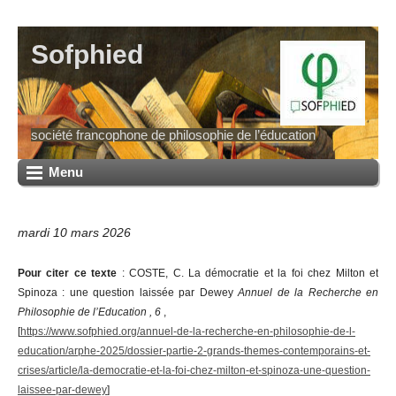
Sofphied
société francophone de philosophie de l’éducation
Menu
mardi 10 mars 2026
Pour citer ce texte
: COSTE, C. La démocratie et la foi chez Milton et
Spinoza : une question laissée par Dewey
Annuel de la Recherche en
Philosophie de l’Education , 6
,
[
https://www.sofphied.org/annuel-de-la-recherche-en-philosophie-de-l-
education/arphe-2025/dossier-partie-2-grands-themes-contemporains-et-
crises/article/la-democratie-et-la-foi-chez-milton-et-spinoza-une-question-
laissee-par-dewey
]