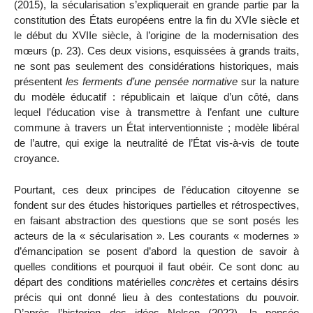
(2015), la sécularisation s’expliquerait en grande partie par la
constitution des États européens entre la fin du XVI
e
siècle et
le début du XVII
e
siècle, à l’origine de la modernisation des
mœurs (p. 23). Ces deux visions, esquissées à grands traits,
ne sont pas seulement des considérations historiques, mais
présentent
les ferments d’une pensée normative
sur la nature
du modèle éducatif : républicain et laïque d’un côté, dans
lequel l’éducation vise à transmettre à l’enfant une culture
commune à travers un État interventionniste ; modèle libéral
de l’autre, qui exige la neutralité de l’État vis-à-vis de toute
croyance.
Pourtant, ces deux principes de l’éducation citoyenne se
fondent sur des études historiques partielles et rétrospectives,
en faisant abstraction des questions que se sont posés les
acteurs de la « sécularisation ». Les courants « modernes »
d’émancipation se posent d’abord la question de savoir à
quelles conditions et pourquoi il faut obéir. Ce sont donc au
départ des conditions matérielles
concrètes
et certains désirs
précis qui ont donné lieu à des contestations
du pouvoir.
D’après l’historien des idées Nelson (2022), la pensée