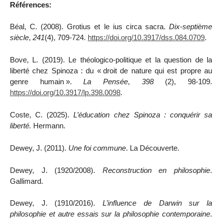
Références:
Béal, C. (2008). Grotius et le ius circa sacra.
Dix-septième
siècle
,
241
(4), 709-724.
https://doi.org/10.3917/dss.084.0709
.
Bove, L. (2019). Le théologico-politique et la question de la
liberté chez Spinoza : du « droit de nature qui est propre au
genre humain
».
La Pensée
,
398
(2), 98-109.
https://doi.org/10.3917/lp.398.0098
.
Coste, C. (2025).
L’éducation chez Spinoza : conquérir sa
liberté.
Hermann.
Dewey, J. (2011).
Une foi commune
. La Découverte.
Dewey, J. (1920/2008).
Reconstruction en philosophie
.
Gallimard.
Dewey, J. (1910/2016).
L’influence de Darwin sur la
philosophie et autre essais sur la philosophie contemporaine
.