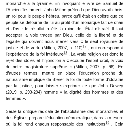
monarchie à la tyrannie. En invoquant le livre de Samuel de
l’Ancien Testament, John Milton prétend que Dieu avait choisi
un roi pour le peuple hébreu, parce qu’il était en colère que ce
peuple se détourne de lui au profit d’un monarque fait de chair
et d’os : le résultat a été la ruine de l’État d’Israël. Il faut
accepter la voie tracée par Dieu, celle de la liberté et de
l’égalité qui doivent nous mener vers « le seul royaume de
17
justice et de vertu (Milton, 2007, p. 110)
, qui correspond à
18
l’expérience de la foi intérieure
.
La vraie religion est donc le
rejet des idoles et l’injonction à « écouter l’esprit droit, la voix
de notre magistrature
suprême » (Milton, 2007, p. 96). En
d’autres termes, mettre en place l’éducation proche du
naturalisme implique de libérer la foi de toute forme d’idolâtrie
par la justice, pour laisser s’exprimer ce que John Dewey
(2019, p. 293-294) nomme « la dignité des hommes et des
femmes ».
Seule la critique radicale de l’absolutisme des monarchies et
des Églises prépare l’éducation démocratique, dans la mesure
19
où la foi rend chacun responsable des institutions
. Cela