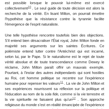
est possible lorsque le pouvoir lui-même est exercé
10
collectivement
. Le seul guide de toute décision est alors la
recherche de la vérité. En lisant Milton, on pourrait émettre
l’hypothèse que la
résistance contre la tyrannie facilite
l’émergence de l’esprit naturaliste.
Une telle hypothèse rencontre toutefois bien des objections.
S’il entend bien désacraliser l’État royal, John Milton fonde en
majorité ses arguments sur les saintes Écritures. Ce
polémiste entend lutter contre l’Antéchrist qui est incarné,
selon lui, par le Pape. Si le naturalisme est le rejet de toute
vérité absolue et de toute transcendance comme Dewey le
réclame, John Milton paraît offrir un mauvais exemple.
Pourtant, à l’instar des autres
indépendants
qui sont hostiles
au Roi, cet homme politique se recentre sur l’expérience
11
humaine pour repenser les valeurs
. La vie de John Milton et
ses expériences nourrissent sa réflexion sur la politique et
l’éducation au nom de la
sola fide,
comme si la vie terrestre et
12
la vie spirituelle ne faisaient plus qu’un
. Son approche
religieuse
du monde s’est en réalité émancipée de l’expérience