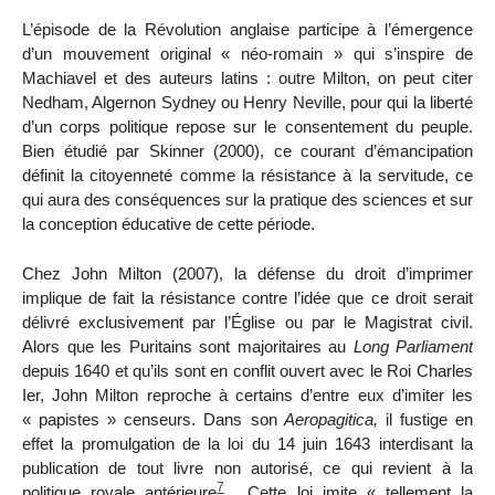
L’épisode de la Révolution anglaise participe à l’émergence
d’un mouvement original « néo-romain » qui s’inspire de
Machiavel et des auteurs latins : outre Milton, on peut citer
Nedham, Algernon Sydney ou Henry Neville, pour qui la liberté
d’un corps politique repose sur le consentement du peuple.
Bien étudié par Skinner (2000), ce courant d’émancipation
définit la citoyenneté comme la résistance à la servitude, ce
qui aura des conséquences sur la pratique des sciences et sur
la conception éducative de cette période.
Chez John Milton (2007), la défense du droit d’imprimer
implique de fait la résistance contre l’idée que ce droit serait
délivré exclusivement par l’Église ou par le Magistrat civil.
Alors que les Puritains sont majoritaires au
Long Parliament
depuis 1640 et qu’ils sont en conflit ouvert avec le Roi Charles
I
er
, John Milton reproche à certains d’entre eux d’imiter les
« papistes » censeurs. Dans son
Aeropagitica,
il fustige en
effet la promulgation de la loi du 14 juin 1643 interdisant la
publication de tout livre non autorisé, ce qui revient à la
7
politique royale antérieure
. Cette loi imite « tellement la