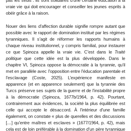
pas les seuls : ils sont solidaires d’une certaine éducation à la
vraie vie qui doit encourager et conseiller les jeunes esprits à
obéir grâce à la raison.
Nouer des liens d’affection durable signifie rompre autant que
possible avec le rapport de domination institué par les régimes
tyranniques. Il s’agit de réformer les rapports humains à
chaque niveau institutionnel, y compris familial, pour instaurer
ce que Spinoza appelle la vraie vie. C’est dans le
Traité
politique
que cette idée est la plus développée. Dans le
chapitre VI, Spinoza oppose la démocratie à la tyrannie, qu’il
met en parallèle avec l’opposition entre l’éducation parentale et
l’esclavage (Coste, 2025). L’expérience manifeste en
apparence (et en apparence seulement) que la tyrannie des
Turcs préserve ses sujets de la guerre et de l’instabilité propre
à la démocratie (Spinoza, 1677b/1964, p. 42). Pourtant,
contrairement aux évidences, la société la plus équilibrée est
celle qui accepte le désaccord. À l’intérieur d’une famille
également, on constate « plus de querelles et des discussions
[…] qu’entre maîtres et esclaves » (1677/1964, p. 42), mais
cela est de loin préférable à la domination d’un père tyrannique