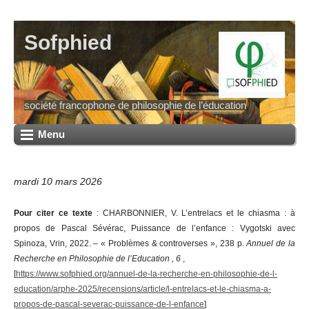
Sofphied
société francophone de philosophie de l’éducation
Menu
mardi 10 mars 2026
Pour citer ce texte
: CHARBONNIER, V. L’entrelacs et le chiasma : à
propos de Pascal Sévérac, Puissance de l’enfance : Vygotski avec
Spinoza, Vrin, 2022. – « Problèmes & controverses », 238 p.
Annuel de la
Recherche en Philosophie de l’Education , 6
,
[
https://www.sofphied.org/annuel-de-la-recherche-en-philosophie-de-l-
education/arphe-2025/recensions/article/l-entrelacs-et-le-chiasma-a-
propos-de-pascal-severac-puissance-de-l-enfance
]