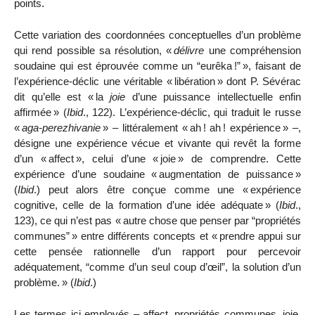
points.
Cette variation des coordonnées conceptuelles d’un problème
qui rend possible sa résolution, «
délivre
une compréhension
soudaine qui est éprouvée comme un “eurêka
!”
», faisant de
l’expérience-déclic une véritable «
libération
» dont P. Sévérac
dit qu’elle est «
la
joie
d’une puissance intellectuelle enfin
affirmée
» (
Ibid
., 122). L’expérience-déclic, qui traduit le russe
«
aga-pere
zh
ivanie
» – littéralement «
ah
! ah
! expérience
» –,
désigne une expérience vécue et vivante qui revêt la forme
d’un «
affect
», celui d’une «
joie
» de comprendre. Cette
expérience d’une soudaine «
augmentation de puissance
»
(
Ibid
.) peut alors être conçue comme une «
expérience
cognitive, celle de la formation d’une idée adéquate
» (
Ibid
.,
123), ce qui n’est pas «
autre chose que penser par “propriétés
communes”
» entre différents concepts et «
prendre appui sur
cette pensée rationnelle d’un rapport pour percevoir
adéquatement, “comme d’un seul coup d’œil”, la solution d’un
problème.
» (
Ibid
.)
Les termes ici employés – affect, propriétés communes, joie,