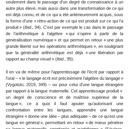
seulement dans le passage d’un degré de connaissance à un
autre plus élevé, mais aussi dans une transformation de ce qui
est déjà connu, et de ce qui a été antérieurement acquis, sous
la forme d’une «
rétro-action de ce qui est produit sur ce qui l’a
produit
» (
Ibid
., 94). C’est par exemple le cas dans le passage
de l’arithmétique à l’algèbre «
qui s’opère à partir de la
généralisation numérique
» et qui permet en retour «
une plus
grande liberté sur les opérations arithmétiques
», en soulignant
que la généralité arithmétique est déjà «
une libération par
rapport au champ visuel
» (
Ibid.
, 95).
Il en va de même pour l’apprentissage de l’écrit par rapport à
l’oral – «
le langage écrit est précisément l’algèbre du langage
»
(Vygotski, 2019, 349) – ou pour celui d’une langue étrangère
par rapport à la langue maternelle. Cet apprentissage produit «
un degré de conscience et de maîtrise supérieur de la
langue
», ce à quoi il faut ajouter
qu’autorisant une
confrontation entre les langues, apprendre une langue
étrangère «
donne une idée – plus adéquate – de ce qu’est une
langue en général
», permettant en retour «
de mieux pénétrer
sa langue maternelle, spontanée et quotidienne.
» (Sévérac,