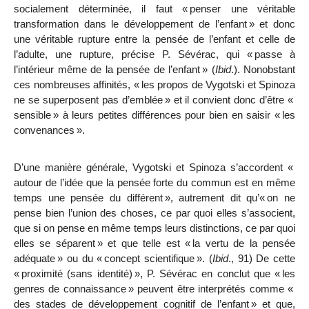
socialement déterminée, il faut «
penser une véritable
transformation dans le développement de l’enfant
» et donc
une
véritable rupture entre la pensée de l’enfant et celle de
l’adulte, une rupture, précise P. Sévérac, qui «
passe à
l’intérieur même de la pensée de l’enfant
» (
Ibid
.). Nonobstant
ces nombreuses affinités, «
les propos de Vygotski et Spinoza
ne se superposent pas d’emblée
» et il convient donc d’être «
sensible
» à leurs petites différences pour bien en saisir «
les
convenances
».
D’une manière générale, Vygotski et Spinoza s’accordent «
autour de l’idée que la pensée forte du commun est en même
temps une pensée du différent
», autrement dit qu’«
on ne
pense bien l’union des choses, ce par quoi elles s’associent,
que si on pense en même temps leurs distinctions, ce par quoi
elles se séparent
» et que telle est «
la vertu de la pensée
adéquate
» ou du «
concept scientifique
». (
Ibid
., 91) De cette
«
proximité (sans identité)
», P. Sévérac en conclut que «
les
genres de connaissance
» peuvent être interprétés comme «
des stades de développement cognitif de l’enfant
» et que,