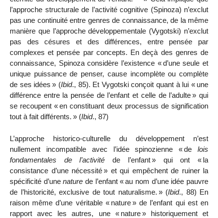
l’approche structurale de l’activité cognitive (Spinoza) n’exclut
pas une continuité entre genres de connaissance, de la même
manière que l’approche développementale (Vygotski) n’exclut
pas des césures et des différences, entre pensée par
complexes et pensée par concepts. En deçà des genres de
connaissance, Spinoza considère l’existence «
d’une seule et
unique puissance de penser, cause incomplète ou complète
de ses idées
» (
Ibid
., 85). Et Vygotski conçoit quant à lui «
une
différence entre la pensée de l’enfant et celle de l’adulte
» qui
se recoupent «
en constituant deux processus de signification
tout à fait différents.
» (
Ibid
., 87)
L’approche historico-culturelle du développement n’est
nullement incompatible avec l’idée spinozienne «
de
lois
fondamentales de l’activité
de l’enfant
» qui ont «
la
consistance d’une nécessité
» et qui empêchent de ruiner la
spécificité d’une
nature
de l’enfant «
au nom d’une idée pauvre
de l’historicité, exclusive de tout naturalisme.
» (
Ibid
., 88) En
raison même d’une véritable «
nature
» de l’enfant qui est en
rapport avec les autres, une «
nature
» historiquement et