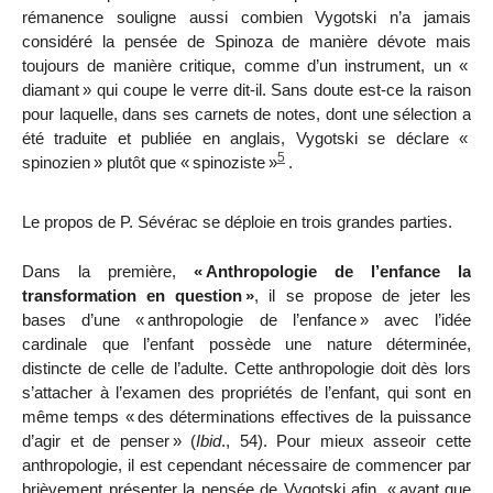
rémanence souligne aussi combien Vygotski n’a jamais
considéré la pensée de Spinoza de manière dévote mais
toujours de manière critique, comme d’un instrument, un «
diamant
» qui coupe le verre dit-il. Sans doute est-ce la raison
pour laquelle, dans ses carnets de notes, dont une sélection a
été traduite et publiée en anglais, Vygotski se déclare «
5
spinozien
» plutôt que «
spinoziste
»
.
Le propos de P. Sévérac se déploie en trois grandes parties.
Dans la première,
«
Anthropologie de l’enfance la
transformation en question
»
, il se propose de jeter les
bases d’une «
anthropologie de l’enfance
» avec l’idée
cardinale que l’enfant possède une nature déterminée,
distincte de celle de l’adulte. Cette anthropologie doit dès lors
s’attacher à l’examen des propriétés de l’enfant, qui sont en
même temps «
des déterminations effectives de la puissance
d’agir et de penser
» (
Ibid
., 54). Pour mieux asseoir cette
anthropologie, il est cependant nécessaire de commencer par
brièvement présenter la pensée de Vygotski afin, «
avant que