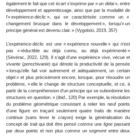
également le fait que cet écart s’exprime par «
un
délai
», entre
développement et apprentissage, ainsi que par la modalité de
l’«
expérience-déclic
», qui se caractérisée comme un «
changement brusque dans le développement
», lorsqu’«
un
principe général est devenu clair.
» (Vygotski, 2019, 357)
L’expérience-déclic est une «
expérience nouvelle
» qui n’est
pas «
réductible au déjà connu, au déjà expérimenté
»
(Sévérac, 2022, 129). Il s’agit d’une expérience vive, vécue et
vivante (
pere
zh
ivanie
) qui dénote la productivité de la pensée
«
lorsqu’elle fait voir autrement et adéquatement, un certain
objet
» et plus précisément encore, lorsque, pour résoudre un
problème, «
elle le change de structure conceptuelle, et ce, à
partir de la compréhension d’un principe qui se subordonne les
structures en question.
» (
Ibid
., 120) Par exemple, la résolution
du problème géométrique consistant à relier les neuf points
d’une figure en traçant seulement quatre traits de manière
continue (sans lever le crayon) exige la généralisation du
concept de trait qui doit être pensé comme une
ligne
passant
par deux points et non plus comme un
segment
entre deux