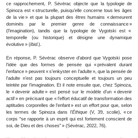
ce rapprochement, P. Sévérac objecte que la typologie de
Spinoza est «
structurelle, puisqu’elle concerne tous les âges
de la vie
» et que la plupart des êtres humains «
demeurent
dominés par le premier genre de connaissance
»
(l’imagination), tandis que la typologie de Vygotski est «
temporelle (ou historique) et désigne une dynamique
évolutive
» (
Ibid
.).
En réponse, P. Sévérac observe d’abord que Vygotski pose
l’idée que des formes de pensée qui «
prévalent durant
l’enfance
» peuvent «
s’enkyster en l’adulte
», que la
pensée de
l’adulte n’est pas toujours conceptuelle et toujours un peu
teintée par l’imagination. Et il note ensuite que, chez Spinoza,
le «
devenir adulte
» est pensé sur le modèle d’un «
devenir
actif
» en précisant que «
l’effort éducatif de transformation des
aptitudes corporelles de l’enfant
» est un effort pour que, selon
les termes de Spinoza dans l’
Éthique
(V, 39, scolie), «
ce
corps “se rapporte à un esprit qui est fortement conscient de
soi, de Dieu et des choses”
» (Sévérac, 2022, 76).