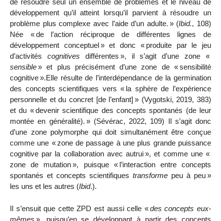
de résoudre seul un ensemble de problèmes et le niveau de
développement qu’il atteint lorsqu’il parvient à résoudre un
problème plus complexe avec l’aide d’un adulte.
» (
Ibid.
, 108)
Née «
de l’action réciproque de différentes lignes de
développement conceptuel
» et donc «
produite par le jeu
d’activités
cognitives
différentes
», il s’agit d’une zone «
sensible
» et plus précisément d’une zone de «
sensibilité
cognitive
».Elle résulte de l’interdépendance de la germination
des concepts scientifiques vers «
la sphère de l’expérience
personnelle et du concret [de l’enfant]
» (Vygotski, 2019, 383)
et du «
devenir scientifique des concepts spontanés (de leur
montée en généralité).
» (Sévérac, 2022, 109) Il s’agit donc
d’une zone polymorphe qui doit simultanément être conçue
comme une «
zone de passage à une plus grande puissance
cognitive par la collaboration avec autrui
», et comme une «
zone de mutation
», puisque «
l’interaction entre concepts
spontanés et concepts scientifiques
transforme
peu à peu
»
les uns et les autres (
Ibid
.).
Il s’ensuit que cette ZPD est aussi celle «
des concepts eux-
mêmes
», puisqu’en se développant à partir des concepts