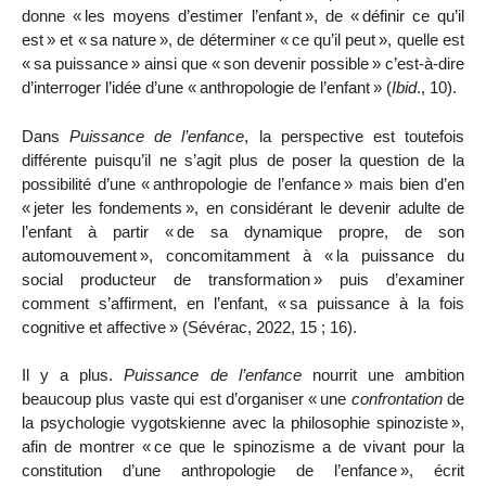
donne «
les moyens d’estimer l’enfant
», de «
dé
fi
nir ce qu’il
est
» et «
sa nature
», de déterminer «
ce qu’il peut
», quelle est
«
sa puissance
» ainsi que «
son devenir possible
» c’est-à-dire
d’interroger l’idée d’une «
anthropologie de l’enfant
» (
Ibid
., 10).
Dans
Puissance de l’enfance
, la perspective est toutefois
différente puisqu’il ne s’agit plus de poser la question de la
possibilité d’une «
anthropologie de l’enfance
» mais bien d’en
«
jeter les fondements
», en considérant le devenir adulte de
l’enfant à partir «
de sa dynamique propre, de son
automouvement
», concomitamment à «
la puissance du
social producteur de transformation
» puis d’examiner
comment s’affirment, en
l’enfant, «
sa puissance à la fois
cognitive et affective
» (
Sévérac, 2022, 15 ;
16).
Il y a plus.
Puissance de l’enfance
nourrit une ambition
beaucoup plus vaste qui est d’organiser «
une
confrontation
de
la psychologie vygotskienne avec la philosophie spinoziste
»,
afin de montrer «
ce que le spinozisme a de vivant pour la
constitution d’une anthropologie de l’enfance
», écrit