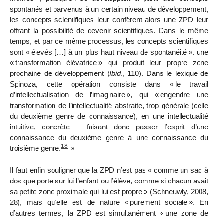
spontanés et parvenus à un certain niveau de développement,
les concepts scientifiques leur confèrent alors une ZPD leur
offrant la possibilité de devenir scientifiques. Dans le même
temps, et par ce même processus, les concepts scientifiques
sont «
élevés […] à un plus haut niveau de spontanéité
», une
«
transformation élévatrice
» qui produit leur propre zone
prochaine de développement (
Ibid
., 110). Dans le lexique de
Spinoza, cette opération consiste dans «
le travail
d’intellectualisation de l’imaginaire
», qui «
engendre une
transformation de l’intellectualité abstraite, trop générale (celle
du deuxième genre de connaissance), en une intellectualité
intuitive, concrète – faisant donc passer l’esprit d’une
connaissance du deuxième genre à une connaissance du
18
troisième genre.
»
Il faut enfin souligner que la ZPD n’est pas «
comme un sac à
dos que porte sur lui l’enfant ou l’élève, comme si chacun avait
sa petite zone proximale qui lui est propre
»
(Schneuwly, 2008,
28)
, mais qu’elle
est de nature «
purement sociale
». En
d’autres
termes, la ZPD est simultanément «
une zone de