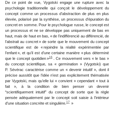
De ce point de vue, Vygotski engage une rupture avec la
psychologie traditionnelle qui conçoit le développement du
concept comme un processus d’abstraction de plus en plus
élevée, polarisé par la synthèse, un processus d’épuration du
concret en somme. Pour le psychologue russe, le concept est
un processus et ne se développe pas uniquement de bas en
haut, mais de haut en bas, «
de l’indifférencié au différencié, de
l’abstrait au concret
» de sorte que le mouvement du concept
scientifique est de «
rejoindre la réalité expérimentée par
l’enfant
», et qu’il est d’une certaine manière «
plus déterminé
16
que le concept quotidien
»
. Ce mouvement vers « le bas »
du concept scientifique, sa « germination » (Vygotski) que
P. Sévérac caractérise comme un « devenir intuitif », dont il
précise aussitôt que l’idée n’est pas explicitement thématisée
par Vygotski, mais qu’elle lui « convient » cependant « tout à
fait », à la condition de bien penser un devenir
“scientifiquement intuitif” du concept de sorte que la règle
pensée adéquatement par le concept soit saisie à l’intérieur
17
d’une situation concrète et singulière.
»