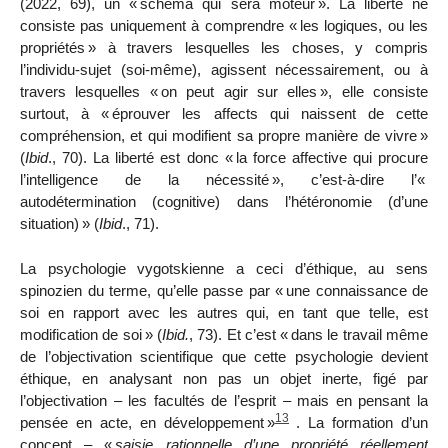
(2022, 69),
un «
schéma qui sera moteur
». La liberté ne
consiste pas uniquement à comprendre «
les logiques, ou les
propriétés
» à travers lesquelles les choses, y compris
l’individu-sujet (soi-même), agissent nécessairement, ou à
travers lesquelles «
on peut agir sur elles
», elle consiste
surtout, à «
éprouver les affects qui naissent de cette
compréhension, et qui modifient sa propre manière de vivre
»
(
Ibid
., 70). La liberté est donc «
la force affective qui procure
l’intelligence de la nécessité
», c’est-à-dire l’«
autodétermination (cognitive) dans l’hétéronomie (d’une
situation)
» (
Ibid
., 71)
.
La psychologie vygotskienne a ceci d’éthique, au sens
spinozien du terme, qu’elle passe par «
une connaissance de
soi en rapport avec les autres qui, en tant que telle, est
modification de soi
» (
Ibid.
, 73). Et c’est «
dans le travail même
de l’objectivation scientifique que cette psychologie devient
éthique, en analysant non pas un objet inerte, figé par
l’objectivation – les facultés de l’esprit – mais en pensant la
13
pensée en acte, en développement
»
. La formation d’un
concept – «
saisie rationnelle d’une propriété réellement