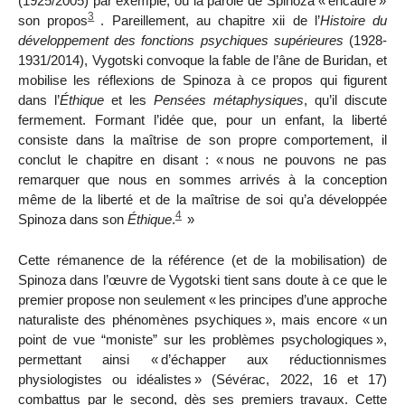
(1925/2005) par exemple, où la parole de Spinoza «
encadre
»
3
son propos
. Pareillement, au chapitre
xii
de l’
Histoire du
développement des fonctions psychiques supérieures
(1928-
1931/2014), Vygotski convoque la fable de l’âne de Buridan, et
mobilise les réflexions de Spinoza à ce propos qui figurent
dans l’
Éthique
et les
Pensées métaphysiques
, qu’il discute
fermement. Formant l’idée que, pour un enfant, la liberté
consiste dans la maîtrise de son propre comportement, il
conclut le chapitre en disant : «
nous ne pouvons ne pas
remarquer que nous en sommes arrivés à la conception
même de la liberté et de la maîtrise de soi qu’a développée
4
Spinoza dans son
Éthique
.
»
Cette rémanence de la référence (et de la mobilisation) de
Spinoza dans l’œuvre de Vygotski tient sans doute à ce que le
premier propose non seulement «
les principes d’une approche
naturaliste des phénomènes psychiques
», mais encore «
un
point de vue “moniste” sur les problèmes psychologiques
»,
permettant ainsi «
d’échapper aux réductionnismes
physiologistes ou idéalistes
» (Sévérac, 2022, 16 et 17)
combattus par le second, dès ses premiers travau
x
. Cette