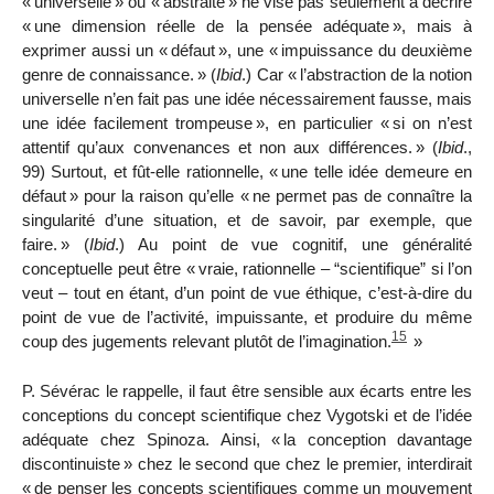
«
universelle
» ou «
abstraite
» ne vise pas seulement à décrire
«
une dimension réelle de la pensée adéquate
», mais à
exprimer aussi un «
défaut
», une «
impuissance du deuxième
genre de connaissance.
» (
Ibid
.) Car «
l’abstraction de la notion
universelle n’en fait pas une idée nécessairement fausse, mais
une idée facilement trompeuse
», en particulier «
si on n’est
attentif qu’aux convenances et non aux différences.
» (
Ibid
.,
99) Surtout, et fût-elle rationnelle, «
une telle idée demeure en
défaut
» pour la raison qu’elle «
ne permet pas de connaître la
singularité d’une situation, et de savoir, par exemple, que
faire.
» (
Ibid
.) Au point de vue cognitif, une généralité
conceptuelle peut être «
vraie, rationnelle – “scientifique” si l’on
veut – tout en étant, d’un point de vue éthique, c’est-à-dire du
point de vue de l’activité, impuissante, et produire du même
15
coup des jugements relevant plutôt de l’imagination.
»
P. Sévérac le rappelle, il faut être sensible aux écarts entre les
conceptions du concept scientifique chez Vygotski et de l’idée
adéquate chez Spinoza. Ainsi, «
la conception davantage
discontinuiste
» chez le second que chez le premier, interdirait
«
de penser les concepts scientifiques comme un mouvement