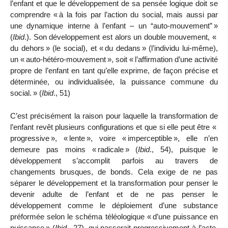
l’enfant et que le développement de sa pensée logique doit se
comprendre «
à la fois par l’action du social, mais aussi par
une dynamique interne à l’enfant – un “auto-mouvement”
»
(
Ibid
.). Son développement est alors un double mouvement, «
du dehors
» (le social), et «
du dedans
» (l’individu lui-même),
un «
auto-hétéro-mouvement
», soit «
l’affirmation d’une activité
propre de l’enfant en tant qu’elle exprime, de façon précise et
déterminée, ou individualisée, la puissance commune du
social.
» (
Ibid
., 51)
C’est précisément la raison pour laquelle la transformation de
l’enfant revêt plusieurs configurations et que si elle peut être «
progressive
», «
lente
», voire «
imperceptible
», elle n’en
demeure pas moins «
radicale
» (
Ibid
., 54), puisque le
développement s’accomplit parfois au travers de
changements brusques, de bonds. Cela exige de ne pas
séparer le développement et la transformation pour penser le
devenir adulte de l’enfant et de ne pas penser le
développement comme le déploiement d’une substance
préformée selon le schéma téléologique «
d’une puissance en
puissance
»
(
Ibid
., 27), qui passerait progressivement à l’acte,