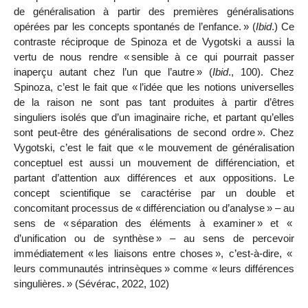
de généralisation à partir des premières généralisations
opérées par les concepts spontanés de l’enfance.
» (
Ibid
.) Ce
contraste réciproque de Spinoza et de Vygotski a aussi la
vertu de nous rendre «
sensible à ce qui pourrait passer
inaperçu autant chez l’un que l’autre
»
(
Ibid
., 100). Chez
Spinoza, c’est le fait que «
l’idée que les notions universelles
de la raison ne sont pas tant produites à partir d’êtres
singuliers isolés que d’un imaginaire riche, et partant qu’elles
sont peut-être des généralisations de second ordre
». Chez
Vygotski, c’est le fait que «
le mouvement de généralisation
conceptuel est aussi un mouvement de différenciation, et
partant d’attention aux différences et aux oppositions. Le
concept scientifique se caractérise par un double et
concomitant processus de «
différenciation ou d’analyse
» – au
sens de «
séparation des éléments à examiner
» et «
d’unification ou de synthèse
» – au sens de percevoir
immédiatement «
les liaisons entre choses
», c’est-à-dire, «
leurs communautés intrinsèques
» comme «
leurs différences
singulières.
» (Sévérac, 2022, 102)