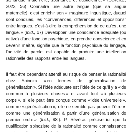
2022, 96) Connaître une autre langue (que sa langue
maternelle), c’est enrichir son «
imaginaire linguistique, duquel
sont conclues, les “convenances, différences et oppositions”
entre langues, c’est-à-dire la compréhension de ce qu’est une
langue.
» (
Ibid
., 97) Développer une conscience adéquate (ou
active) d’une fonction psychique, en prendre conscience et en
devenir maître, signifie que la fonction psychique du langage,
l’activité de parole, est capable de produire une intellection
rationnelle des rapports entre les langues.
Il faut être cependant attentif au risque de penser la rationalité
chez Spinoza «
en termes de généralisation de
généralisation
». Si l’idée adéquate est l’idée de ce qu’il y a «
de
commun à plusieurs choses
» et avant tout «
à plusieurs
corps
», si elle peut être conçue comme «
idée universelle
»,
comme «
généralisation
», elle ne semble pas pouvoir l’être «
comme une généralisation à partir d’une généralisation de
premier ordre
» (
Ibid
., 98.). P. Sévérac précise ici que la
qualification spinoziste de la rationalité comme connaissance