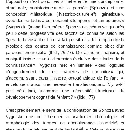
L’opposition n’est donc pas si nette entre une conception «
structurale, anhistorique
» de la pensée (Spinoza) et une
conception «
historique (“historico-culturelle”), génétique
»,
avec des «
stades
» qui seraient «
temporels et temporaires
»
(Vygotski). Quand bien même Spinoza ne thématise que très
peu «
cette progressivité des façons de connaître selon les
âges de la vie
», il est tout à fait possible, «
de comprendre la
typologie des genres de connaissance comme objet d’un
parcours progressif
» (
Ibid
., 76-77)
. De la même manière, et
quoiqu’il insiste «
sur la dimension évolutive des stades de la
connaissance
», Vygotski met en lumière «
des logiques
d’engendrement de ces manières de connaître
» qui,
s’accomplissant dans l’histoire ontog
énétique de l’enfant, «
enveloppent aussi une nécessité transhistorique
». N’y a-t-il
pas dès lors, «
comme une nécessité structurale du
développement cognitif de l’enfant
?
» (
Ibid
., 77)
C’est précisément le sens de la confrontation de Spinoza avec
Vygotski que de chercher à «
articuler chronologie et
morphologie des formes de connaissance, historicité et
14
éternité du développement de l’enfant.
» Cela implique que