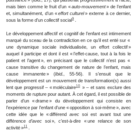
mais bien comme le fruit d’un «
auto-mouvement
» de l’enfant
et, simultanément, d’un «
effort culturel
» externe à ce dernier,
9
sous la forme d’un collectif social
.
Le développement affectif et cognitif de l’enfant est intimement
marqué du sceau de la contradiction en ce qu’il est enté sur «
une dynamique sociale individualisée, un effort collectif
»
auquel il participe et dont il est «
l’effet-cause, tout à la fois le
patient et l’agent
», en précisant que le collectif n’est pas «
cause transitive du changement de nature de l’enfant, mais
cause immanente
» (
Ibid.
, 55-56). Il s’ensuit que le
développement est un mouvement de transformation(s) aussi
10
lent que progressif – «
moléculaire
» – et sans exclure des
moments de rupture pour autant. À cet égard, il est possible de
parler d’un «
drame
» du développement qui consiste en
l’expérience par l’enfant d’une «
opposition à soi-même
», avec
cette idée que le «
différend
avec
soi est avant tout une
différence
d’avec
soi
», c’est-à-dire «
une relance de son
11
activité
»
.