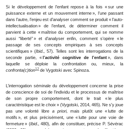
Si le développement de l’enfant repose à la fois «
sur une
puissance externe et un mouvement interne
», l’une passant
dans l’autre, l’enjeu est d’analyser comment se produit «
l’auto-
intellectualisation
» de l’enfant, de déterminer comment il
parvient à cette «
maîtrise du comportement, qui se nomme
aussi “liberté”
» et d’analyser enfin, comment s’opère «
le
passage de ses concepts empiriques à ses concepts
scientifiques
» (
Ibid
., 57). Telles sont les interrogations de la
seconde partie, «
l’activité cognitive de l’enfant
», dans
laquelle se déploie la confrontation ou, mieux, la
12
confronta(c)tion
de Vygotski avec Spinoza.
L’interrogation séminale du développement concerne la prise
de conscience de soi de l’individu et le processus de maîtrise
de son propre comportement, dont le trait «
le plus
caractéristique est le
choix
» (Vygotski, 2014, 465). Ne s’y joue
pas une volonté libre
a priori,
mais plutôt une «
lutte de
motifs
», et plus précisément, une «
lutte pour une voie de
fermeture
» (
Ibid
., 480), afin de constituer, précise P. Sévérac