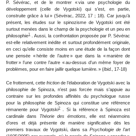
P. Sévérac, et de le montrer «
via une psychologie du
développement (celle de Vygotski) qui s’est, en partie,
construite grâce à lui
» (Sévérac, 2022, 17 ; 18). Car jusqu’à
présent, les études sur le spinozisme de Vygotski ont été
surtout menées dans le champ de la psychologie et un peu en
1
philosophie
. Aussi, la confrontation proposée par P. Sévérac
est-elle relativement inédite et surtout profondément originale,
en ceci qu’elle consiste moins en une étude de la façon
dont
une pensée «
hérite de l’autre
» que dans la «
manière de
frotter
» l’une contre l’autre «
au-dessus d’un même foyer de
problèmes, pour en faire jaillir quelque lumière.
» (
Ibid.
, 17-18)
Ce frottement, cette
friction
de l’élaboration de Vygotski avec la
philosophie de Spinoza, n’est pas forcée mais s’appuie au
contraire sur les profondes affinités du psychologue russe
pour la philosophie de Spinoza qui constitue une référence
2
rémanente pour Vygotski
. Si la référence à Spinoza est
cardinale dans
Théorie des émotions
, elle est néanmoins
d’ores et déjà présente de manière significative dès les
premiers travaux de Vygotski, dans sa
Psychologie de l’art