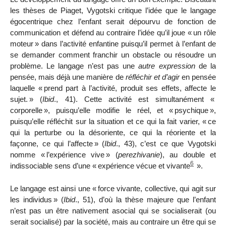
les thèses de Piaget, Vygotski critique l’idée que le langage
égocentrique chez l’enfant serait dépourvu de fonction de
communication et défend au contraire
l’idée qu’il joue «
un rôle
moteur
» dans l’activité enfantine puisqu’il permet à l’enfant de
se demander comment franchir un obstacle ou résoudre un
problème. Le langage n’est pas une
autre expression
de la
pensée, mais déjà une manière de
réfléchir et d’agir
en pensée
laquelle «
prend part à l’activité, produit ses effets, affecte le
sujet.
» (
Ibid
., 41). Cette activité est simultanément «
corporelle
», puisqu’elle modifie le réel, et «
psychique
»,
puisqu’elle réfléchit sur la situation et ce qui la fait varier, «
ce
qui la perturbe ou la désoriente, ce qui la réoriente et la
façonne, ce qui l’affecte
» (
Ibid
., 43), c’est ce que Vygotski
nomme «
l’expérience vive
» (
pere
zh
ivanie
), au double et
6
indissociable sens d’une «
expérience vécue et vivante
».
Le langage est ainsi une «
force vivante, collective, qui agit sur
les individus
» (
Ibid
., 51), d’où la thèse majeure que l’enfant
n’est pas un être nativement asocial qui se socialiserait (ou
serait socialisé) par la société, mais au contraire un être qui se