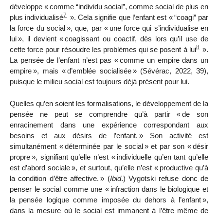
développe «
comme “individu social”, comme social de plus en
7
plus individualisé
». Cela signifie que l’enfant est «
“coagi” par
la force du social
», que, par «
une force qui s’individualise en
lui
», il devient «
coagissant ou coactif, dès lors qu’il use de
8
cette force pour résoudre les problèmes qui se posent à lui
».
La pensée de l’enfant n’est pas «
comme un empire dans un
empire
», mais «
d’emblée socialisée
» (Sévérac, 2022, 39),
puisque le milieu social est toujours déjà présent pour lui.
Quelles qu’en soient les formalisations, le développement de la
pensée ne peut se comprendre qu’à partir «
de son
enracinement dans une expérience correspondant aux
besoins et aux désirs de l’enfant.
» Son activité est
simultanément «
déterminée par le social
» et par son «
désir
propre
», signifiant qu’elle n’est «
individuelle qu’en tant qu’elle
est d’abord sociale
», et surtout, qu’elle n’est «
productive qu’à
la condition d’être affective.
» (
Ibid
.) Vygotski refuse donc de
penser le social comme une «
infraction dans le biologique et
la pensée logique comme imposée du dehors à l’enfant
»,
dans la mesure où le social est immanent à l’être même de