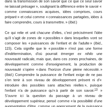
dans la transmission de son savoir que ce que ce seul savoir
ne laissait présager
», soulignant la différence entre le savoir «
comme connaissances acquises, idées comprises, cours
préparé
» et celui comme «
connaissances partagées, idées à
faire comprendre, cours à transmettre.
» (
Ibid
.)
Ce qui relie et unit chacune d’elles, c’est précisément l’idée
qu’il s’agit de zones de «
possibles
» dans lesquelles vont se
composer les «
puissances de l’enfant et de l’adulte
» (
Ibid
.,
115). Cela signifie que le «
possible
» n’est pas une forme
d’indétermination, d’où pourrait émerger
ex nihilo
une
nouveauté radicale, mais que, dans ces zones prochaines, de
développement comme d’enseignement, la production de
nouveauté s’opère «
dans l’horizon d’une pleine nécessité.
»
(
Ibid
.) Comprendre la puissance de l’enfant exige de ne pas
s’en tenir à son niveau de développement présent ni d’«
introduire des possibles sans attaches réelles
», puisque
19
l’enfant n’a de puissance qu’«
à partir de son savoir.
»
S’ouvre ici la question du passage à un niveau de
développement supérieur, pensé comme «
la possibilité d’une
augmentation d’être, comme un agencement de la puissance