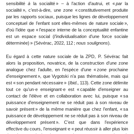
sensibilité
à
la socialité
» – à l’action d’autrui, et «
par
la
socialité
», c’est-à-dire, une zone «
constitutivement produite
par les rapports sociaux, puisque les lignes de développement
conceptuel de l’enfant sont elles-mêmes de nature sociale
»,
d’où l’idée que «
l’espace interne de la conceptualité enfantine
est un espace social (
l’individualisation
d’une force sociale
déterminée)
» (Sévérac, 2022, 112
;
nous soulignons
).
Eu égard à cette nature sociale de la ZPD, P. Sévérac fait
alors la proposition, novatrice, de la construction d’une zone
analogue chez l’adulte, en l’espèce d’une «
zone prochaine
d’enseignement
», que Vygotski n’a pas thématisée, mais qui
est «
son pendant nécessaire
» (
Ibid
., 113). Cette zone délimite
tout ce qu’un
·
e enseignant
·
e est «
capable d’enseigner au
contact de l’élève et en collaboration avec lui, puisque «
sa
puissance d’enseignement ne se réduit pas à son niveau de
savoir présent
» de la même manière que chez l’enfant, «
sa
puissance de développement ne se réduit pas à son niveau de
développement présent
». C’est que dans l’expérience
effective du cours, l’enseignant
·
e «
peut réussir à aller plus loin