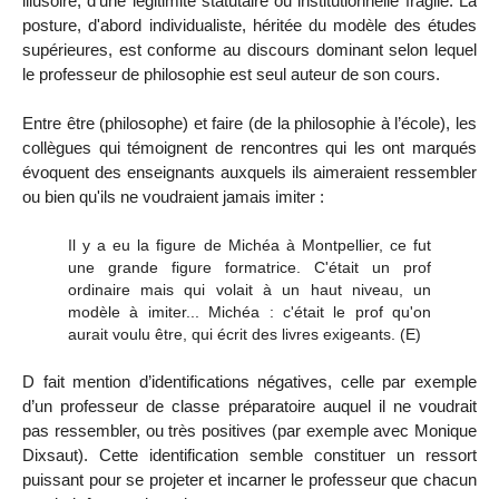
illusoire, d’une légitimité statutaire ou institutionnelle fragile. La
posture, d'abord individualiste, héritée du modèle des études
supérieures, est conforme au discours dominant selon lequel
le professeur de philosophie est
seul
auteur de son cours.
Entre être (philosophe) et faire (de la philosophie à l’école), les
collègues qui témoignent de rencontres qui les ont marqués
évoquent des enseignants auxquels ils aimeraient ressembler
ou bien qu'ils ne voudraient jamais imiter :
Il y a eu la figure de Michéa à Montpellier, ce fut
une grande figure formatrice. C'était un prof
ordinaire mais qui volait à un haut niveau, un
modèle à imiter... Michéa : c'était le prof qu'on
aurait voulu être, qui écrit des livres exigeants.
(E)
D fait mention d’identifications négatives, celle par exemple
d’un professeur de classe préparatoire auquel il ne voudrait
pas ressembler, ou très positives (par exemple avec Monique
Dixsaut). Cette identification semble constituer un ressort
puissant pour se projeter et incarner le professeur que chacun