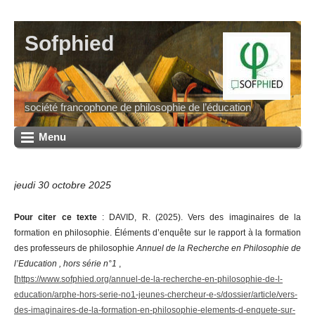
Sofphied
société francophone de philosophie de l’éducation
Menu
jeudi 30 octobre 2025
Pour citer ce texte
: DAVID, R. (2025). Vers des imaginaires de la
formation en philosophie. Éléments d’enquête sur le rapport à la formation
des professeurs de philosophie
Annuel de la Recherche en Philosophie de
l’Education , hors série n°1
,
[
https://www.sofphied.org/annuel-de-la-recherche-en-philosophie-de-l-
education/arphe-hors-serie-no1-jeunes-chercheur-e-s/dossier/article/vers-
des-imaginaires-de-la-formation-en-philosophie-elements-d-enquete-sur-