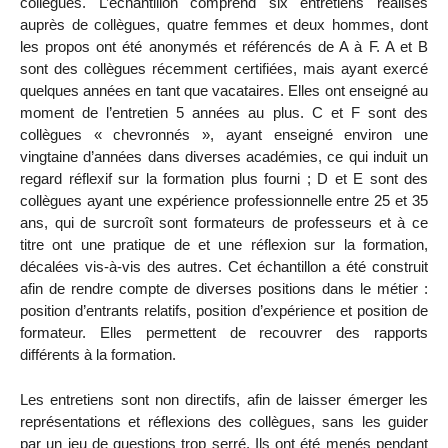
collègues. L’échantillon comprend six entretiens réalisés
auprès de collègues, quatre femmes et deux hommes, dont
les propos ont été anonymés et référencés de A à F. A et B
sont des collègues récemment certifiées, mais ayant exercé
quelques années en tant que vacataires. Elles ont enseigné au
moment de l’entretien 5 années au plus. C et F sont des
collègues « chevronnés », ayant enseigné environ une
vingtaine
d’années dans diverses académies, ce qui induit un
regard réflexif sur la formation plus fourni ; D et E sont des
collègues ayant une expérience professionnelle entre 25 et 35
ans, qui de surcroît sont formateurs de professeurs et à ce
titre ont une pratique
de
et une réflexion
sur
la formation,
décalées vis-à-vis des autres. Cet échantillon a été construit
afin de rendre compte de diverses positions dans le métier :
position d’entrants relatifs, position d’expérience et position de
formateur. Elles permettent de recouvrer des rapports
différents à la formation.
Les entretiens sont non directifs, afin de laisser émerger les
représentations et réflexions des collègues, sans les guider
par un jeu de questions trop serré. Ils ont été menés pendant