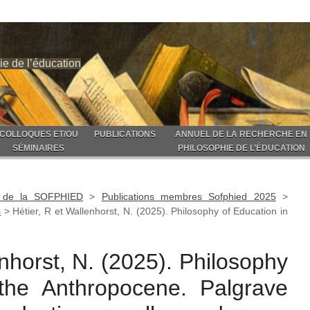
ie de l’éducation
COLLOQUES ET/OU
PUBLICATIONS
ANNUEL DE LA RECHERCHE EN
SÉMINAIRES
PHILOSOPHIE DE L’ÉDUCATION
ns de la SOFPHIED
>
Publications membres Sofphied 2025
>
s
>
Hétier, R et Wallenhorst, N. (2025). Philosophy of Education in
enhorst, N. (2025). Philosophy
the Anthropocene. Palgrave