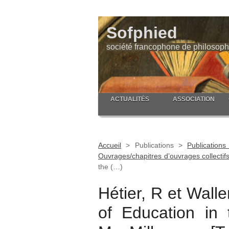
Sofphied
société francophone de philosoph
ACTUALITÉS
ASSOCIATION
Accueil
>
Publications
>
Publicatio
Ouvrages/chapitres d’ouvrages collectif
the (…)
Hétier, R et Wall
of Education in 